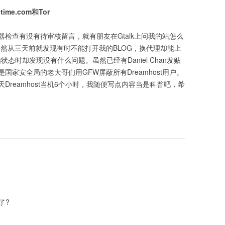
ime.com和Tor
检查有没有待审核留言，就有朋友在Gtalk上问我的站怎么
然从三天前就发现有时不能打开我的BLOG，换代理却能上
路由状态时却发现没有什么问题。虽然已经有Daniel Chan发贴
疑是国家安全局的老大哥们用GFW屏蔽所有Dreamhost用户。
reamhost当机6个小时，我随便写点内容当是科普吧，希
了?