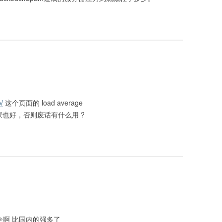
/
这个页面的 load average
大家也好，否则废话有什么用 ?
全啊 比国内的强多了