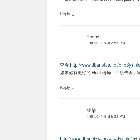
↓
Reply
Fenng
2007/02/26 at 2:58 PM
查看
http://www.dbanotes.net/phpSysinfo
如果你有更好的 Host 选择，不妨告诉
↓
Reply
朵朵
2007/02/26 at 5:33 PM
http://www.dbanotes.net/phpSysinfo/
好