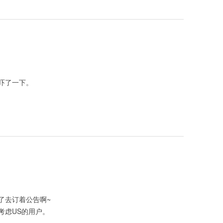
吓了一下。
了去订着公告啊~
考虑US的用户。