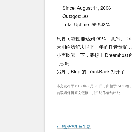
Since: August 11, 2006
Outages: 20
Total Uptime: 99.543%
只要可靠性能达到 99%，我忍。Dr
天刚给我解决掉下一年的托管费呢…
小声吆喝一下，要想上 Dreamhost
–
EOF
–
另外，Blog 的 TrackBack 打开了
本文发布于
2007 年 2 月 25 日
，归档于
SiteLog
转载请保留原文链接，并注明作者与出处。
Post navigation
←
选择低科技生活