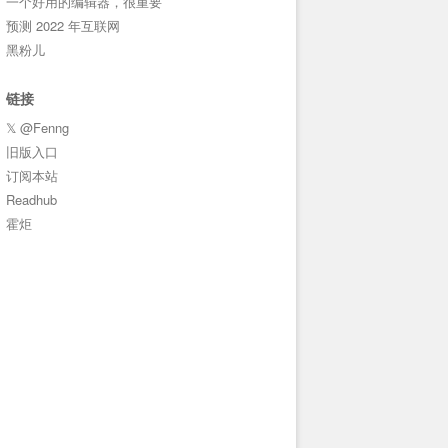
一个好用的编辑器，很重要
预测 2022 年互联网
黑粉儿
链接
𝕏 @Fenng
旧版入口
订阅本站
Readhub
霍炬