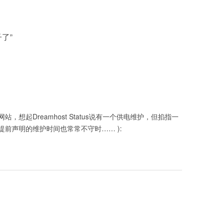
子了
”
想起Dreamhost Status说有一个供电维护，但掐指一
使提前声明的维护时间也常常不守时…… ):