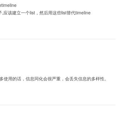
eline
该建立一个list，然后用这些list替代timeline
理，过多使用的话，信息同化会很严重，会丢失信息的多样性。