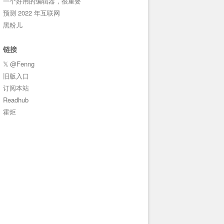
一个好用的编辑器，很重要
预测 2022 年互联网
黑粉儿
链接
𝕏 @Fenng
旧版入口
订阅本站
Readhub
霍炬