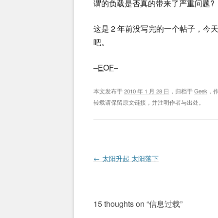
谓的负载是否真的带来了严重问题?
这是 2 年前没写完的一个帖子，
吧。
–
EOF
–
本文发布于
2010 年 1 月 28 日
，归档于
Geek
，
转载请保留原文链接，并注明作者与出处。
Post navigation
←
太阳升起 太阳落下
15 thoughts on “
信息过载
”