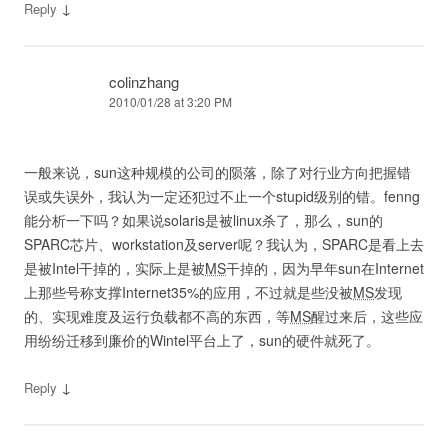
↓
Reply
colinzhang
2010/01/28 at 3:20 PM
一般来说，sun这种规模的公司的陨落，除了对行业方向把握错
误或失误外，我认为一定还犯过不止一个stupid级别的错。fenng
能分析一下吗？如果说solaris是被linux杀了，那么，sun的
SPARC芯片、workstation及server呢？我认为，SPARC是看上去
是被Intel干掉的，实际上是被
MS
干掉的，因为早年sun在Internet
上那些号称支撑Internet35%的应用，不过就是些没被
MS
发现
的、实现难度及运行负载都不高的东西，等
MS
醒过来后，这些应
用纷纷迁移到廉价的Wintel平台上了，sun的硬件就死了。
↓
Reply