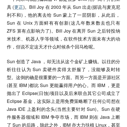
具 (
更正
)。Bill Joy 在 2003 年从 Sun 出走(据说与麦克尼
利不和)，他的离去给 Sun 蒙上了一层阴影，从此后，
Sun 在 Unix 方面鲜有有创新(这几年数来数去也只有
ZFS 算有点影响力了)。Bill Joy 在离开 Sun 之后转投纳
米技术、机器人学等领域，在软件技术方面未有大的动
作，但说不定这天才什么时候杀个回马枪呢。
Sun 创造了 Java ，却无法从这个金矿上赚钱。以往的分
析往往认为 Sun 卖硬件卖得太舒服了，没能够及时转
型。这倒的确是很重要的一方面。而另一方面是开源社区
(甚至 IBM )都比 Sun 更能赢得用户的心。而 IBM ，更是
抛出了 Eclipse(日蚀)项目以及后来联合其它公司成立了
Eclipse 基金，这实际上是用免费策略断了任何公司想在
Java IDE 上盈利的念头(当然主要针对 Sun)。Sun 在硬
件服务器领域和 IBM 争夺市场，而 IBM 则在 Java 上断
了 Sun 的后路，除此之外，IBM 亦大力扶植 Linux，甚至