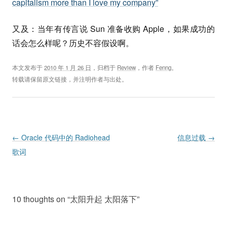
capitalism more than I love my company”
又及：当年有传言说 Sun 准备收购 Apple，如果成功的
话会怎么样呢？历史不容假设啊。
本文发布于
2010 年 1 月 26 日
，归档于
Review
，作者
Fenng
。
转载请保留原文链接，并注明作者与出处。
Post navigation
←
Oracle 代码中的 Radiohead
信息过载
→
歌词
10 thoughts on “
太阳升起 太阳落下
”