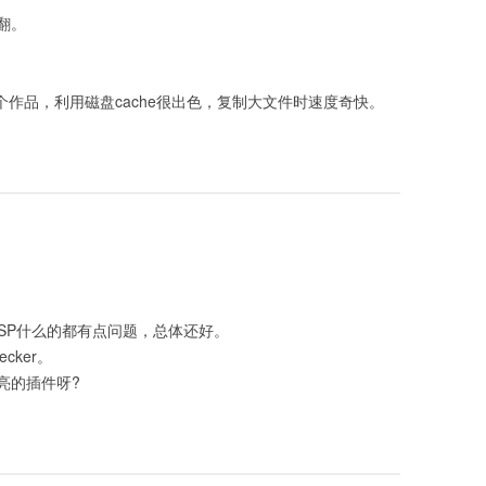
翻。
另一个作品，利用磁盘cache很出色，复制大文件时速度奇快。
trl-SP什么的都有点问题，总体还好。
ecker。
加亮的插件呀?