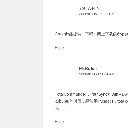
You Weilin
2008/01/05 at 9:11 PM
Craagle能提供一下吗？网上下载的都
↓
Reply
Mr.Bullshit
2008/01/06 at 1:24 AM
TotalCommander，PathSync
kubuntu的时候，经常用krusader，to
东。。。
↓
Reply