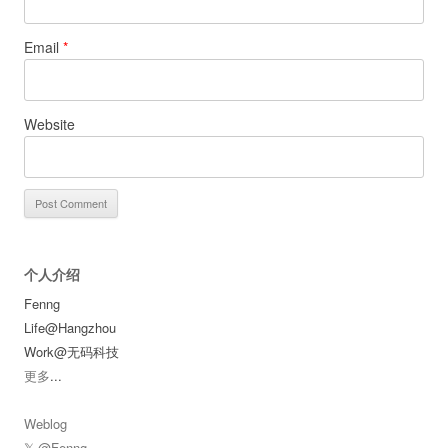
Email
*
Website
个人介绍
Fenng
Life@Hangzhou
Work@无码科技
更多
...
Weblog
𝕏 @Fenng