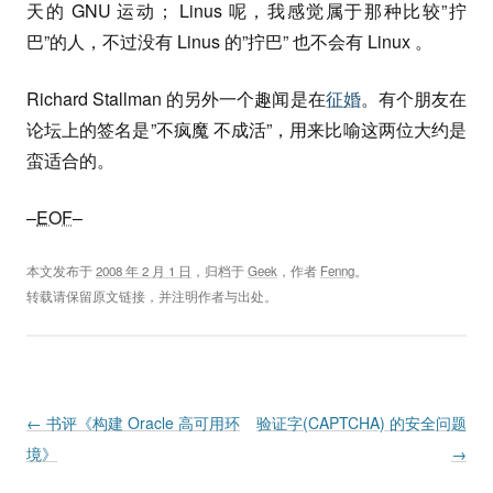
天的 GNU 运动； Linus 呢，我感觉属于那种比较”拧
巴”的人，不过没有 Linus 的”拧巴” 也不会有 Linux 。
Richard Stallman 的另外一个趣闻是在
征婚
。有个朋友在
论坛上的签名是”不疯魔 不成活”，用来比喻这两位大约是
蛮适合的。
–
EOF
–
本文发布于
2008 年 2 月 1 日
，归档于
Geek
，作者
Fenng
。
转载请保留原文链接，并注明作者与出处。
Post navigation
←
书评《构建 Oracle 高可用环
验证字(CAPTCHA) 的安全问题
境》
→