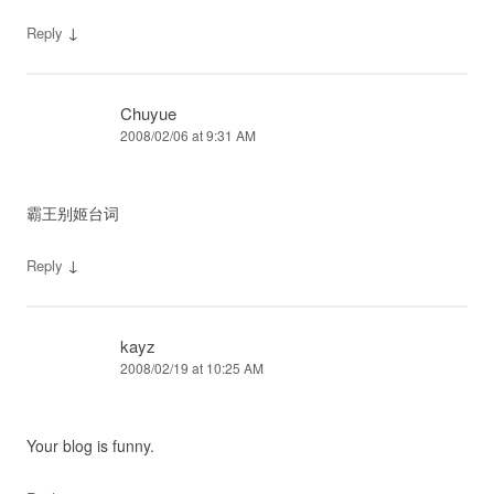
↓
Reply
Chuyue
2008/02/06 at 9:31 AM
霸王别姬台词
↓
Reply
kayz
2008/02/19 at 10:25 AM
Your blog is funny.