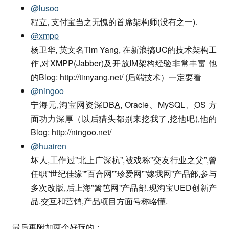
@lusoo
程立, 支付宝当之无愧的首席架构师(没有之一).
@xmpp
杨卫华, 英文名Tim Yang, 在新浪搞UC的技术架构工
作,对XMPP(Jabber)及开放
IM
架构经验非常丰富 他
的Blog: http://timyang.net/ (后端技术）一定要看
@ningoo
宁海元,淘宝网资深
DBA
, Oracle、MySQL、
OS
方
面功力深厚（以后猎头都别来挖我了,挖他吧),他的
Blog: http://ningoo.net/
@huairen
坏人,工作过”北上广深杭”,被戏称”交友行业之父”,曾
任职”世纪佳缘””百合网””珍爱网””嫁我网”产品部,参与
多次改版,后上海”篱笆网”产品部.现淘宝UED创新产
品.交互和营销,产品项目方面号称略懂.
最后再附加两个好玩的：