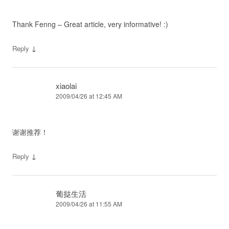
Thank Fenng – Great article, very informative! :)
↓
Reply
xiaolai
2009/04/26 at 12:45 AM
谢谢推荐！
↓
Reply
葡挞生活
2009/04/26 at 11:55 AM