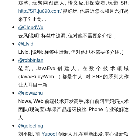
郑昀, 玩聚网创建人, 语义应用探索者.玩聚 SR:
http://SR.ju690.com/
挺好玩. 他最近怎么和月光打起
来了? 止戈…
@CloudWu
云风[说明: 标签中遗漏, 但对他不需要多介绍. ]
@Livid
Livid. [说明: 标签中遗漏, 但对他也不需要多介绍. ]
@robbinfan
范凯, JavaEye创建人, 在数个技术领域
(Java/Ruby/Web…) 都是牛人. 对 SNS的系列大作
让人耳目一新.
@nowazhu
Nowa, Web 前端技术开发高手,来自前阿里妈妈技术
团队(现淘宝).苹果产品超级粉丝.iPhone 专业破解达
人.
@gofeeling
刘平阳, 前
Yupoo!
创始人.现在重新出发,潜心做新项