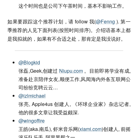
这个时间也是公司下午茶时间，基本不影响工作。
如果要跟踪这个推荐计划，请 follow 我(
@Fenng
). 第一
季推荐的人见下面列表(按照时间排序)。介绍语基本上都
是我拟就的，如果有不合适之处，那肯定是我没说好。
@Blogkid
张磊,Geek,创建过
Niupu.com
。目前即将学业有成,
准备赴京陪伴女友,顺便工作,风闻海内外各互联网公
司纷纷竞聘云云…
@izlmichael
张亮, Apple4us 创建人, 《环球企业家》杂志记者,
他的很多文章让我受益颇深.
@wingoffire
王皓(aka.南瓜), 虾米音乐网(
xiami.com
)创建人, 前摇
滚乐队乐手, 阿里黑帮之一 .