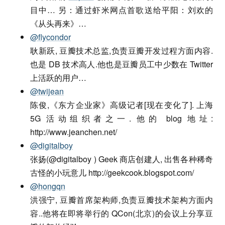
目中… 另：通过虾米网点首歌送给平阳：刘欢的
《从头再来》…
@flycondor
耿新跃, 豆瓣技术总监,负责豆瓣开发过程方面内容.
也是 DB 技术高人.他也是豆瓣员工中少数在 Twitter
上活跃的用户…
@twijean
陈俊,《东方企业家》高级记者[现在变化了]. 上海
5G 活动组织者之一. 他的 blog 地址:
http://www.jeanchen.net/
@digitalboy
张扬(@digitalboy ) Geek 商店创建人, 出售各种稀奇
古怪的小玩意儿 http://geekcook.blogspot.com/
@hongqn
洪强宁, 豆瓣首席架构师,负责豆瓣技术架构方面内
容..他将在即将举行的 QCon(北京)的会议上分享豆