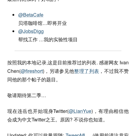
@BetaCafe
贝塔咖啡馆…即将开业
@JobsDigg
帮找工作 …我的实验性项目
按照我的本地记录,这是目前推荐过的列表. 感谢网友 Ivan
Chen(
@fireshort
)，另请参见他
整理了列表
，不过我不赞
同他的那个帖子的题目。
敬请期待第二季…
现在连岳也开始现身Twitter(
@LianYue
)，有理由相信他
会成为中文Twitter之王。原因? 不说你也知道。
Updated: 你可以批量跟随:
TweepML
。(使用前请注意安