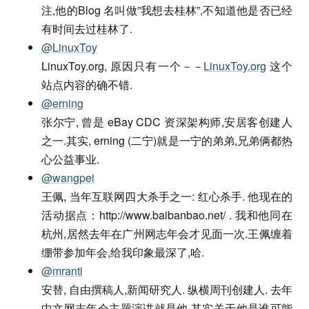
注,他的Blog 名叫做”我想去桂林”,不知道他是否已经
有时间去过桂林了.
@LinuxToy
LinuxToy.org, 原因只有一个－－
LinuxToy.org
这个
站点内容的确不错.
@erning
张尔宁, 曾是 eBay CDC 资深架构师,安居客创建人
之一.其实, erning (二宁)就是一宁的弟弟,兄弟俩都热
心公益事业.
@wangpei
王佩, 当年互联网四大杀手之一: 红心杀手. 他现在的
活动据点：http://www.baibanbao.net/ . 我和他同在
杭州,居然去年在广州网志年会才见面一次.王佩缠着
绷带参加年会,给我印象最深了,哈.
@mranti
安替, 自由撰稿人,新闻研究人. 纵横周刊创建人. 去年
中文网志年会主题演讲就是他.其实关于他是谁可能