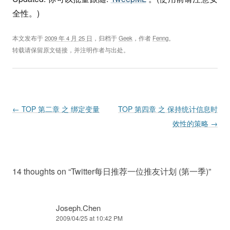
全性。)
本文发布于
2009 年 4 月 25 日
，归档于
Geek
，作者
Fenng
。
转载请保留原文链接，并注明作者与出处。
Post navigation
←
TOP 第二章 之 绑定变量
TOP 第四章 之 保持统计信息时
效性的策略
→
14 thoughts on “
Twitter每日推荐一位推友计划 (第一季)
”
Joseph.Chen
2009/04/25 at 10:42 PM