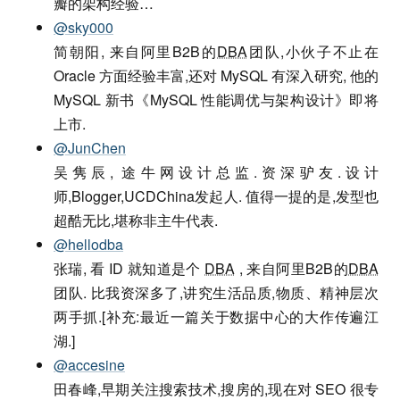
瓣的架构经验…
@sky000
简朝阳, 来自阿里B2B的
DBA
团队,小伙子不止在
Oracle 方面经验丰富,还对 MySQL 有深入研究, 他的
MySQL 新书《MySQL 性能调优与架构设计》即将
上市.
@JunChen
吴隽辰, 途牛网设计总监.资深驴友.设计
师,Blogger,UCDChina发起人. 值得一提的是,发型也
超酷无比,堪称非主牛代表.
@hellodba
张瑞, 看 ID 就知道是个
DBA
, 来自阿里B2B的
DBA
团队. 比我资深多了,讲究生活品质,物质、精神层次
两手抓.[补充:最近一篇关于数据中心的大作传遍江
湖.]
@accesine
田春峰,早期关注搜索技术,搜房的,现在对 SEO 很专