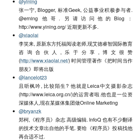
@yining
张一宁, Blogger, 标准Geek, 公益事业积极参与者.
@erning 他哥. 另请访问他的Blog：
http://www.yining.org/ 近期更新不多.
@xiaolai
李笑来, 原新东方托福阅读老师,现艾德睿智国际教育
咨询合伙人,乐于分享,博文很赞
(
http://www.xiaolai.net/
) 时间管理著作《把时间当作
朋友》即将出版
@lancelot23
且听枫吟, 比较陌生? 他就是Leica中文摄影杂志
(http://www.leica.org.cn/)的运营者啦.他也是一位资
深媒体人,现在某媒体集团做Online Marketing
@bryanzk
郑柯,《程序员》杂志 高级编辑. InfoQ 也有不少翻译
的技术文章出自他的手笔. 要给《程序员》投稿找他
再合适不过.