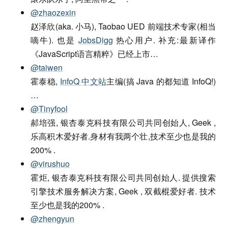
@zhaozexin
赵泽欣(aka. 小马), Taobao UED 前端技术专家(相当
嘀牛). 也是
JobsDigg
热心用户. 补充:最新译作
《JavaScript语言精粹》已经上市…
@taiwen
霍泰稳,
InfoQ 中文站
主编(搞 Java 的都知道 InfoQ!)
…
@Tinyfool
郝培强, 银杏泰克科技有限公司共同创始人, Geek ,
乐高积木爱好者.身材有我两个壮,技术至少也是我的
200% .
@virushuo
霍炬, 银杏泰克科技有限公司共同创始人. 提供搜索
引擎技术服务解决方案, Geek , 双截棍爱好者. 技术
至少也是我的200% .
@zhengyun