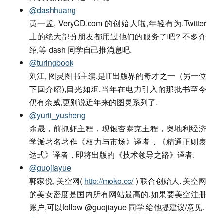
@dashhuang
黄一孟, VeryCD.com 的创始人啦,年轻有为.Twitter
上的绝大部分朋友都用过他们的服务了吧? 不多介
绍,等 dash 同学自己推消息吧.
@turingbook
刘江, 图灵图书主编.是IT出版界的奇才之一（另一位
下回介绍),目光如炬.当年在电力引入的那批书至今
仍有余威,更别说近年来的图灵系列了.
@yurii_yusheng
余晟，前抓虾主程，现银杏泰克主程，奥地利经济
学派著名著作《权力与市场》译者，《精通正则表
达式》译者，即将出版的《技术领导之路》译者.
@guojiayue
郭家悦, 美空网(
http://moko.cc/
) 联合创始人. 美空网
的美女密度是国内所有网站最高的.如果要美空注册
账户,可以follow @guojiayue 同学,给他提建议/意见.