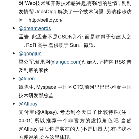
对”Web技术和开源技术感兴趣,有强烈的热情”, 刚刚
友情帮 JobsDigg 解决了一个技术问题. 另请移步访
问：http://belltoy.cn/
@dreamwords
孟岩, 此孟岩不是CSDN那个,而是财帮子创建人之
一. RoR 高手.曾供职于 Sun、微软.
@gongjun
梁公军,鲜果网(
xianguo.com
)创始人.坚持将
RSS
普
及到底的家伙.
@turen
谭晓生, Myspace 中国区CTO,前阿里巴巴-雅虎中国
技术研发部总监.
@Alipay
支付宝(@Alipay). 考虑到今天日子比较特殊(注：
04.01).所以推荐一个非官方的虚拟角色吧.当然
@Alipay 背后也是实在的人(不是机器人).有些我不
方便说的,会在这里体现.