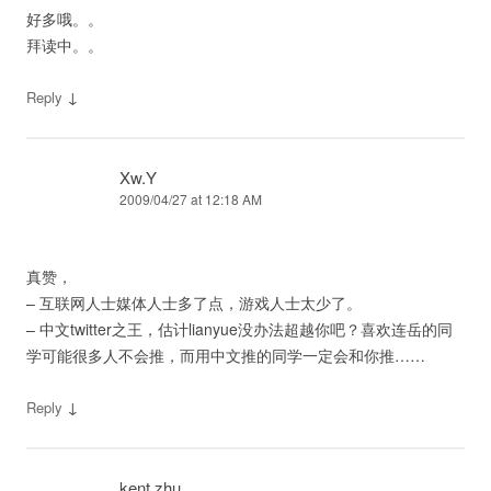
好多哦。。
拜读中。。
↓
Reply
Xw.Y
2009/04/27 at 12:18 AM
真赞，
– 互联网人士媒体人士多了点，游戏人士太少了。
– 中文twitter之王，估计lianyue没办法超越你吧？喜欢连岳的同
学可能很多人不会推，而用中文推的同学一定会和你推……
↓
Reply
kent.zhu