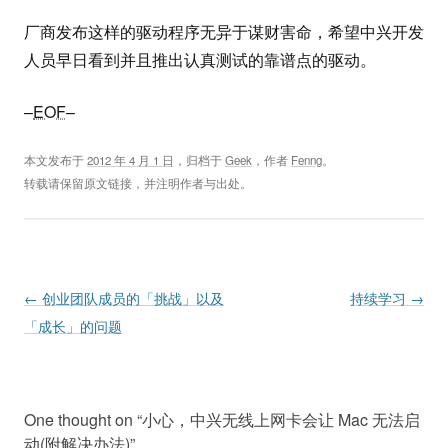
厂商发布这样的驱动程序无异于谋财害命，希望中兴开发
人员早日看到并且推出认真测试的靠谱点的驱动。
–
EOF
–
本文发布于
2012 年 4 月 1 日
，归档于
Geek
，作者
Fenng
。
转载请保留原文链接，并注明作者与出处。
Post navigation
←
创业团队成员的「挑战」以及
持续学习
→
「成长」的问题
One thought on “
小心，中兴无线上网卡会让 Mac 无法启
动(附解决办法)
”