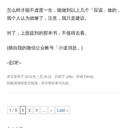
怎么样才能不虚度一生，能做到以上几个「应该」做的，
我个人认为就够了，注意，我只是建议。
对了，上面提到的那本书，不值得去看。
{摘自我的微信公众帐号「小道消息」}
–
EOF
–
本文发布于
2013 年 1 月 30 日
，归档于
Jobs
，作者
Fenng
。
转载请保留原文链接，并注明作者与出处。
Post navigation
1 / 5
1
2
3
...
»
Last »