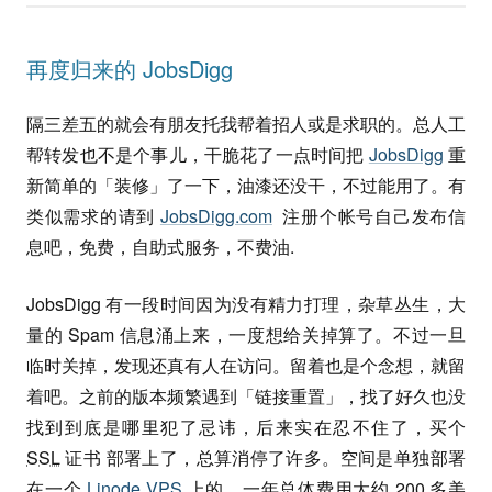
再度归来的 JobsDigg
隔三差五的就会有朋友托我帮着招人或是求职的。总人工
帮转发也不是个事儿，干脆花了一点时间把
JobsDigg
重
新简单的「装修」了一下，油漆还没干，不过能用了。有
类似需求的请到
JobsDigg.com
注册个帐号自己发布信
息吧，免费，自助式服务，不费油.
JobsDigg 有一段时间因为没有精力打理，杂草丛生，大
量的 Spam 信息涌上来，一度想给关掉算了。不过一旦
临时关掉，发现还真有人在访问。留着也是个念想，就留
着吧。之前的版本频繁遇到「链接重置」，找了好久也没
找到到底是哪里犯了忌讳，后来实在忍不住了，买个
SSL
证书 部署上了，总算消停了许多。空间是单独部署
在一个
Linode VPS
上的，一年总体费用大约 200 多美