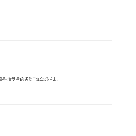
各种活动拿的劣质T恤全扔掉去。