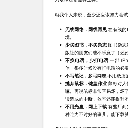
就我个人来说，至少还应该努力尝试
无线网络，网线再见
在有线的
境。
少买图书，不买杂志
图书杂志
版社的朋友们准不乐意了 :) 还
不换电话，少打电话
一部 i
信，很多时候没有打电话的必
不写笔记，多写网志
不用纸质
抛弃鼠标，键盘作业
鼠标对人
嘛。再说鼠标非常容易坏，坏了
读造成的中断，效率还能提升
不用光盘，网上下载
有些厂商
种吃力不讨好的事儿。能下载