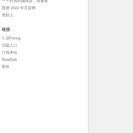
一个好用的编辑器，很重要
预测 2022 年互联网
黑粉儿
链接
𝕏 @Fenng
旧版入口
订阅本站
Readhub
霍炬