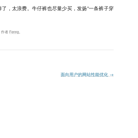
扔掉了，太浪费。牛仔裤也尽量少买，发扬”一条裤子穿
，作者
Fenng
。
面向用户的网站性能优化
→