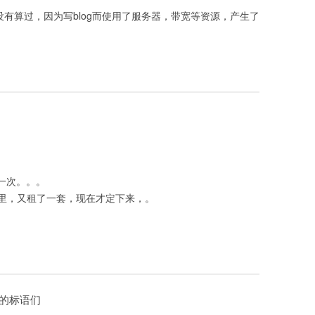
没有算过，因为写blog而使用了服务器，带宽等资源，产生了
搬一次。。。
里，又租了一套，现在才定下来，。
色的标语们