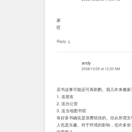
家
哎
↓
Reply
andy
2008/12/29 at 12:20 AM
买书这事可能还可再斟酌。我几年来搬家
1. 送朋友
2. 送办公室
3. 送当地图书馆
有好多书确实是浪费纸张的。但从所谓文
人也是乐趣。对于环境的影响，也许多坐
珍贵呢？