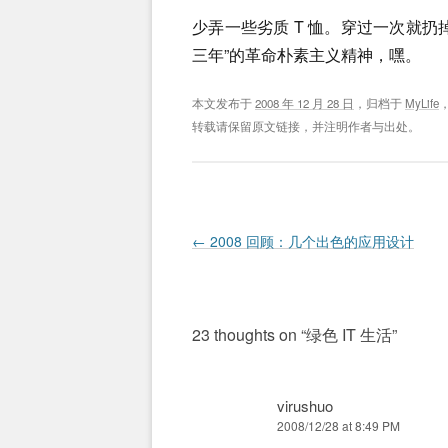
少弄一些劣质 T 恤。穿过一次就
三年”的革命朴素主义精神，嘿。
本文发布于
2008 年 12 月 28 日
，归档于
MyLife
转载请保留原文链接，并注明作者与出处。
Post navigation
←
2008 回顾：几个出色的应用设计
23 thoughts on “
绿色 IT 生活
”
virushuo
2008/12/28 at 8:49 PM