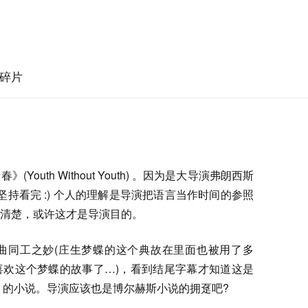
碎片
outh Without Youth) 。因为是大导演弗朗西斯
坚持看完 :) 个人的理解是导演把语言当作时间的参照
清楚，或许这才是导演目的。
曲同工之妙(庄生梦蝶的这个典故在里面也被用了多
喜欢这个梦蝶的故事了…)，看到结尾字幕才知道这是
iade) 的小说。导演应该也是博尔赫斯小说的拥趸吧?