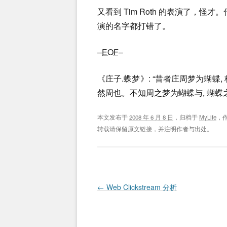
又看到 Tim Roth 的表演了，怪才
演的名字都打错了。
–
EOF
–
《庄子.蝶梦》: “昔者庄周梦为蝴蝶,
然周也。不知周之梦为蝴蝶与, 蝴蝶
本文发布于
2008 年 6 月 8 日
，归档于
MyLife
，
转载请保留原文链接，并注明作者与出处。
Post navigation
←
Web Clickstream 分析