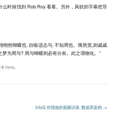
。什么时候找到 Rob Roy 看看。另外，风软的字幕把导
 栩栩然蝴蝶也, 自喻适志与, 不知周也。俄然觉,则戚戚
之梦为周与? 周与蝴蝶则必有分矣。此之谓物化。”
作者
Fenng
。
InfoQ 对我做的视频访谈: 数据库架构
→