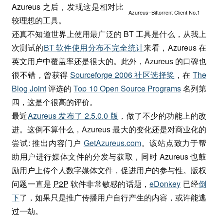
Azureus 之后，发现这是相对比
Azureus–Bittorrent Client No.1
较理想的工具。
还真不知道世界上使用最广泛的 BT 工具是什么，从我上
次测试的
BT 软件使用分布不完全统计
来看，Azureus 在
英文用户中覆盖率还是很大的。此外，Azureus 的口碑也
很不错，曾获得
Sourceforge 2006 社区选择奖
，在
The
Blog Joint
评选的
Top 10 Open Source Programs
名列第
四，这是个很高的评价。
最近
Azureus 发布了 2.5.0.0 版
，做了不少的功能上的改
进。这倒不算什么，Azureus 最大的变化还是对商业化的
尝试: 推出内容门户
GetAzureus.com
。该站点致力于帮
助用户进行媒体文件的分发与获取，同时 Azureus 也鼓
励用户上传个人数字媒体文件，促进用户的参与性。版权
问题一直是
P2P
软件非常敏感的话题，
eDonkey
已经
倒
下
了，如果只是推广传播用户自行产生的内容，或许能逃
过一劫。