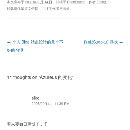
本文发布于
2006 年 9 月 14 日
，归档于
OpenSource
，作者
Fenng
。
转载请保留原文链接，并注明作者与出处。
Post navigation
←
个人 Blog 站点设计的几个不
数独(Sudoku) 游戏
→
好的习惯
11 thoughts on “
Azureus 的变化
”
sike
2006/09/14 at 11:39 PM
看来要做日更博了，:P