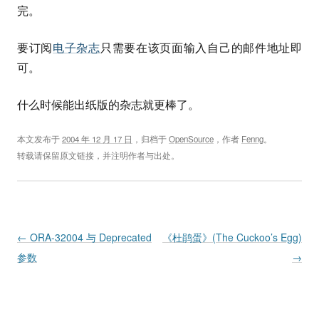
完。
要订阅
电子杂志
只需要在该页面输入自己的邮件地址即
可。
什么时候能出纸版的杂志就更棒了。
本文发布于
2004 年 12 月 17 日
，归档于
OpenSource
，作者
Fenng
。
转载请保留原文链接，并注明作者与出处。
Post navigation
←
ORA-32004 与 Deprecated
《杜鹃蛋》(The Cuckoo’s Egg)
参数
→