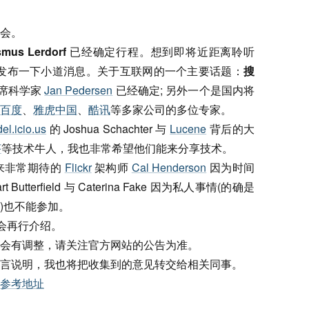
会。
us Lerdorf
已经确定行程。想到即将近距离聆听
发布一下小道消息。关于互联网的一个主要话题：
搜
首席科学家
Jan Pedersen
已经确定; 另外一个是国内将
百度
、
雅虎中国
、
酷讯
等多家公司的多位专家。
del.icio.us
的 Joshua Schachter 与
Lucene
背后的大
虾
等技术牛人，我也非常希望他们能来分享技术。
来非常期待的
Flickr
架构师
Cal Henderson
因为时间
 Butterfield 与 Caterina Fake 因为私人事情(的确是
)也不能参加。
机会再行介绍。
会有调整，请关注官方网站的公告为准。
言说明，我也将把收集到的意见转交给相关同事。
参考地址