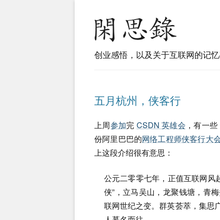
创业感悟，以及关于互联网的记忆
五月杭州，侠客行
上周
参加
完
CSDN 英雄会
，有一些 
份阿里巴巴的
网络工程师侠客行大
上这段介绍很有意思：
公元二零零七年，正值互联网风
侠”，立马吴山，龙聚钱塘，青梅
联网世纪之变。群英荟萃，集思广
人慕名而往。