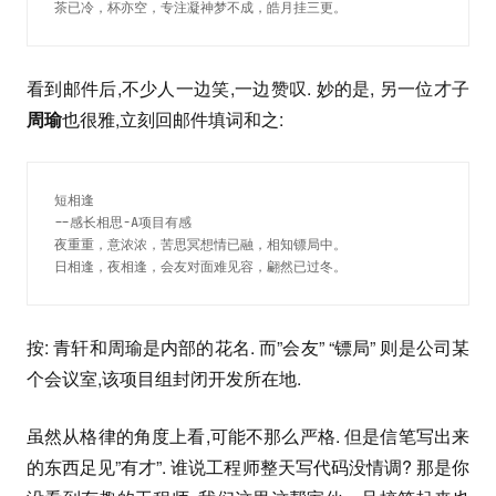
茶已冷，杯亦空，专注凝神梦不成，皓月挂三更。
看到邮件后,不少人一边笑,一边赞叹. 妙的是, 另一位才子
周瑜
也很雅,立刻回邮件填词和之:
短相逢

--感长相思-A项目有感

夜重重，意浓浓，苦思冥想情已融，相知镖局中。

日相逢，夜相逢，会友对面难见容，翩然已过冬。
按: 青轩和周瑜是内部的花名. 而”会友” “镖局” 则是公司某
个会议室,该项目组封闭开发所在地.
虽然从格律的角度上看,可能不那么严格. 但是信笔写出来
的东西足见”有才”. 谁说工程师整天写代码没情调? 那是你