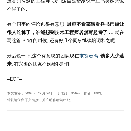
没看到有趣的工程师, 我们这里这帮家伙一旦搞笑起来也
不得了的.
有个同事的评论也很有意思:
厨师不看菜谱看兵书已经让
很人吃惊了，谁能想到技术工程师居然写起诗了…
. 就在
写这篇 Blog 的时候, 还有好几个同事继续填词和之呢…
最后说一下,这个有意思的团队现在
求贤若渴
.
钱多人少速
来
, 有兴趣的朋友不妨给我邮件.
–
EOF
–
本文发布于
2007 年 12 月 20 日
，归档于
Review
，作者
Fenng
。
转载请保留原文链接，并注明作者与出处。