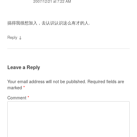
2007/12/21 at 7:22 AM
搞得我很想加入，去认识认识这么有才的人.
↓
Reply
Leave a Reply
Your email address will not be published.
Required fields are
marked
*
Comment
*