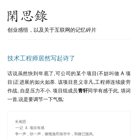
创业感悟，以及关于互联网的记忆碎片
技术工程师居然写起诗了
话说虽然快到年底了,可公司的某个项目(不妨叫做 A 项
目)正进展的如火如荼. 该项目意义非凡,工程师连续疲劳
作战, 自是压力不小. 项目组成员
青轩
同学有感于此, 填词
一首,说是要调节一下气氛:
长相思

--记 A 项目有感

争一声，吵一声，慷慨激昂闹市中，荆棘已随风。