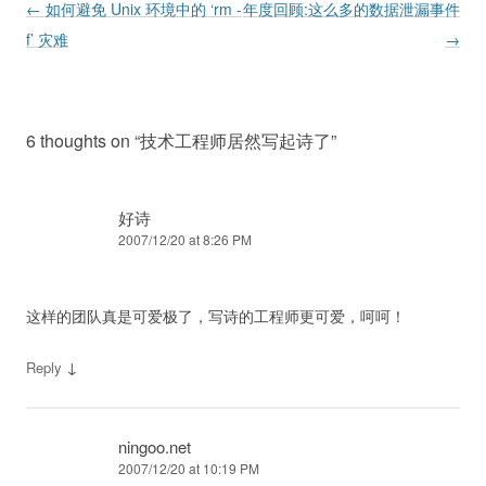
Post navigation
←
如何避免 Unix 环境中的 ‘rm -
年度回顾:这么多的数据泄漏事件
f’ 灾难
→
6 thoughts on “
技术工程师居然写起诗了
”
好诗
2007/12/20 at 8:26 PM
这样的团队真是可爱极了，写诗的工程师更可爱，呵呵！
↓
Reply
ningoo.net
2007/12/20 at 10:19 PM