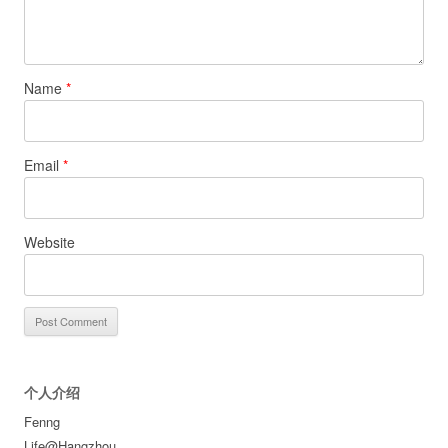
Name
*
Email
*
Website
个人介绍
Fenng
Life@Hangzhou