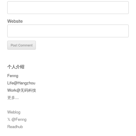
Website
个人介绍
Fenng
Life@Hangzhou
Work@无码科技
更多
...
Weblog
𝕏 @Fenng
Readhub