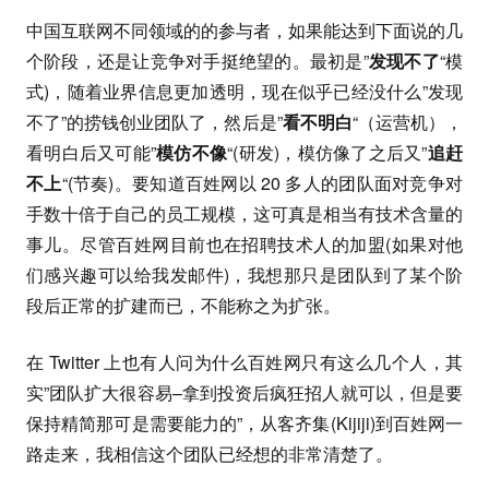
中国互联网不同领域的的参与者，如果能达到下面说的几
个阶段，还是让竞争对手挺绝望的。最初是”
发现不了
“模
式)，随着业界信息更加透明，现在似乎已经没什么”发现
不了”的捞钱创业团队了，然后是”
看不明白
“（运营机），
看明白后又可能”
模仿不像
“(研发)，模仿像了之后又”
追赶
不上
“(节奏)。要知道百姓网以 20 多人的团队面对竞争对
手数十倍于自己的员工规模，这可真是相当有技术含量的
事儿。尽管百姓网目前也在招聘技术人的加盟(如果对他
们感兴趣可以给我发邮件)，我想那只是团队到了某个阶
段后正常的扩建而已，不能称之为扩张。
在 Twitter 上也有人问为什么百姓网只有这么几个人，其
实”团队扩大很容易–拿到投资后疯狂招人就可以，但是要
保持精简那可是需要能力的”，从客齐集(Kijiji)到百姓网一
路走来，我相信这个团队已经想的非常清楚了。