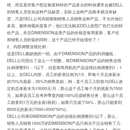
绝，而且某些客户想定购某种特价产品多台的时候通常会被DELL
的销售人员告知这种产品缺货，实际上这种产品根本就没有缺
货，只是DELL公司内部限制销售人员销售这种产品，不允许他们
多卖。最终倒霉的是客户，他们无法购买DELL按照广告打出的特
价产品，并且DIMENSION这类产品的价格是每周更新，客户在
和销售人员吵架的同时，这个产品已经开始涨价了！
2、内部调整业绩比例：
这是DELL最缺德的一招。由于DIMENSION产品的利润偏低，
DELL公司想出了这么一个招数，将DIMENSOIN产品的销售业绩
比例调整到1：1以下，但是将商用机的产品业绩比例调整到1：1
以上。在DELL内部，员工的薪资比例为7/3，即每个月总体薪水
的70%为底薪，30%为销售奖励，例：某个员工入职前与DELL谈
定的总体薪水为10000元/月，那么这个员工每个月的底薪为7000
元，如果该员工在考评季度内能100%完成销售任务，那么这个员
工能拿到1万元的全薪(税前)，如果只完成了50%，那么只能拿到
8500元的薪水(7000+3000*50%)。
DELL公司将DIMENSION产品的业绩比例调整到1以下，那么，
销售人员销售1000万的DIMENSION产品只相当于过去销售了几