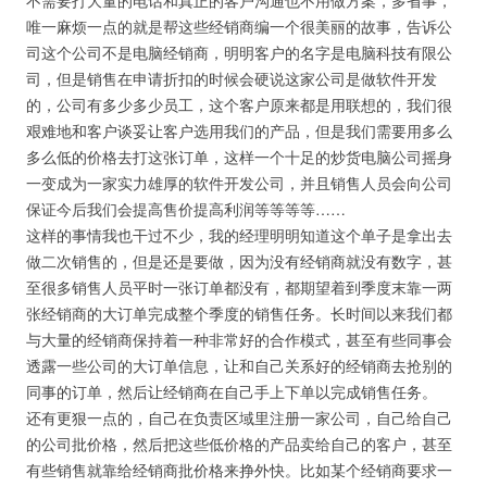
不需要打大量的电话和真正的客户沟通也不用做方案，多省事，
唯一麻烦一点的就是帮这些经销商编一个很美丽的故事，告诉公
司这个公司不是电脑经销商，明明客户的名字是电脑科技有限公
司，但是销售在申请折扣的时候会硬说这家公司是做软件开发
的，公司有多少多少员工，这个客户原来都是用联想的，我们很
艰难地和客户谈妥让客户选用我们的产品，但是我们需要用多么
多么低的价格去打这张订单，这样一个十足的炒货电脑公司摇身
一变成为一家实力雄厚的软件开发公司，并且销售人员会向公司
保证今后我们会提高售价提高利润等等等等……
这样的事情我也干过不少，我的经理明明知道这个单子是拿出去
做二次销售的，但是还是要做，因为没有经销商就没有数字，甚
至很多销售人员平时一张订单都没有，都期望着到季度末靠一两
张经销商的大订单完成整个季度的销售任务。长时间以来我们都
与大量的经销商保持着一种非常好的合作模式，甚至有些同事会
透露一些公司的大订单信息，让和自己关系好的经销商去抢别的
同事的订单，然后让经销商在自己手上下单以完成销售任务。
还有更狠一点的，自己在负责区域里注册一家公司，自己给自己
的公司批价格，然后把这些低价格的产品卖给自己的客户，甚至
有些销售就靠给经销商批价格来挣外快。比如某个经销商要求一