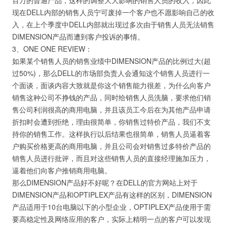
百万的普通产品，这样的调整大大影响的销售人员的收入，因此
现在DELL内部的销售人员宁可废掉一个客户也不愿影响自己的收
入，在上个季度中DELL内部就出现过多次由于销售人员无法销售
DIMENSION产品而遭到客户投诉的事情。
3、ONE ONE REVIEW：
如果某个销售人员的销售业绩中DIMENSION产品的比例过大(超
过50%)，那么DELL的市场部负责人会通知这个销售人员进行一
个面谈，面谈内容大致就是你这个销售能力很差，为什么向客户
销售这种公司不挣钱的产品，同时给销售人员洗脑，要求他们销
售公司利润很高的商用电脑，并且该员工今后在为其他产品申请
折扣时会遭到拒绝，理由很简单，你销售过特价产品，我们不支
持你的销售工作。这样执行以后结果也很简单，销售人员逼着客
户购买价格更高的商用电脑，并且公司会对销售过多特价产品的
销售人员进行批评，而且对这些销售人员的直接经理施加压力，
逼着他们向客户推销商用电脑。
那么DIMENSION产品好不好呢？在DELL的官方网站上对于
DIMENSION产品和OPTIPLEX产品有这样的区别，DIMENSION
产品适用于10台电脑以下的小型企业，OPTIPLEX产品使用于需
要高稳定性及网络应用的客户，实际上精明一点的客户可以发现