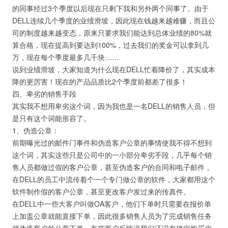
的同事经过3个季度以后现在只剩下我和另外两个同事了。由于
DELL连续几个季度的业绩滑坡，因此现在钱越来越难赚，而且公
司的制度越来越变态，原来只要求我们能达到总体业绩的80%就
算合格，现在提高到要达到100%，过去我们的奖金可以拿到几
万，现在每个季度最多几千块……
说到业绩滑坡，大家知道为什么现在DELL忙着降价了，其实成本
降的更厉害！现在的产品品质比2个季度前都差了很多！
四、卑劣的销售手段
其实我不想用卑劣这个词，因为我也是一名DELL的销售人员，但
是只有这个词能形容了。
1、伪造公章：
前期曝光过的邮件门事件和伪造客户公章的事情使我不得不想到
这个词，其实这些只是公司中的一小部分卑劣手段，几乎每个销
售人员都做过假的客户公章，甚至伪造客户的合同和电子邮件，
在DELL的员工中流传着个一个专门做公章的软件，大家都用这个
软件制作假的客户公章，甚至更改客户发过来的传真件。
在DELL中一些大客户叫做OA客户，他们下单时只需要在报价单
上加盖公章就能直接下单，因此很多销售人员为了完成销售任务