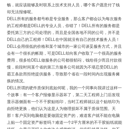
畅，就应该能够及时联系上技术支持人员，哪个客户愿意付了钱
却无法报修呢。
DELL所有的服务都号称是专业服务，那么客户都会以为每次服务
的工程师都是DELL的专业人员，你错了！DELL所有的服务都是
委托第三方的公司处理的，而且是全国各地不同的公司，并不是
DELL自己的工程师！DELL在中国就没有自己的技术服务人员！
DELL会用很低的价格和某个城市的一家公司谈妥服务方式，并且
会有一个很长的帐期，可是DELL却向客户收取了一个很高的服务
费用，很多给DELL做服务的公司都很郁闷，钱给得少而且付款很
慢，前段时间某个省的第三方服务公司就因为不堪忍受DELL的
霸王条款而拒绝提供服务，导致那个省在一段时间内出现服务瘫
痪的情况。
DELL所谓的硬件质保到底如何呢，我的一个同事向我讲过这样一
个故事：有一个客户报修显示器坏了，第二天工程师上门后发现
显示器侧面有一个不干胶贴纸印，当时工程师就以这个贴纸印为
由拒绝更换，他们认为这是人为物理损坏不属于质保范围。天
那！客户买到电脑都是要做固定资产的，难道客户就不能在电脑
上贴一个固定资产标签吗？难道一个2平方厘米的不干胶贴纸就能