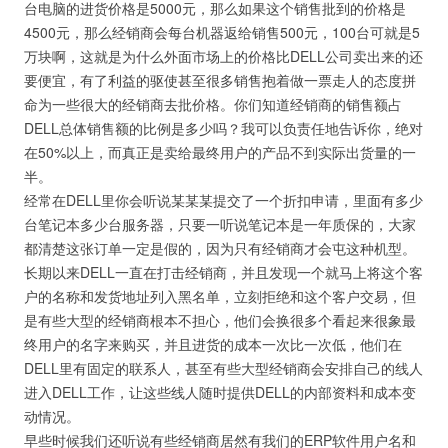
台电脑的进货价格是5000元，那么如果这个销售批到的价格是
4500元，那么经销商会每台机器返给销售500元，100台可就是5
万块啊，这就是为什么外面市场上的价格比DELL公司卖出来的还
要便宜，有了利益的驱使甚至很多销售抱着做一票走人的态度拼
命为一些很大的经销商去批价格。你们知道经销商的销售额占
DELL总体销售额的比例是多少吗？我可以负责任地告诉你，绝对
在50%以上，而真正是卖给最终用户的产品不到实际出货量的一
半。
经常在DELL里你会听说某某某提交了一个折扣申请，里面有多少
台笔记本多少台服务器，只要一听说笔记本是一年质保的，大家
都清楚这张订单一定是假的，因为只有经销商才会屯这种机型。
长期以来DELL一直在打击经销商，并且发现一个就马上将这个客
户的名称和发货地址列入黑名单，立刻拒绝和这个客户交易，但
是有些大型的经销商根本不担心，他们会换很多个看起来很象最
终用户的名字来购买，并且进货的成本一次比一次低，他们在
DELL里有固定的联系人，甚至有些大型经销商会安排自己的线人
进入DELL工作，让这些线人随时提供DELL的内部资料和成本变
动情况。
早些时候我们还听说有些经销商居然有我们的ERP软件用户名和