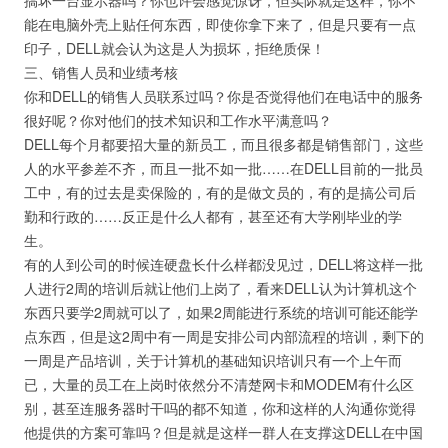
搞坏一台显示器吗？你也许会感觉惊讶，但实际就是这样，你不
能在电脑外壳上贴任何东西，即使你拿下来了，但是只要有一点
印子，DELL就会认为这是人为损坏，拒绝质保！
三、销售人员和业绩考核
你和DELL的销售人员联系过吗？你是否觉得他们在电话中的服务
很好呢？你对他们的技术知识和工作水平满意吗？
DELL每个月都要招大量的新员工，而且很多都是销售部门，这些
人的水平参差不齐，而且一批不如一批……在DELL目前的一批员
工中，有的过去是卖保险的，有的是做文员的，有的是搞公司后
勤和行政的……反正是什么人都有，甚至还有大学刚毕业的学
生。
有的人到公司的时候连硬盘长什么样都没见过，DELL将这样一批
人进行2周的培训后就让他们上岗了，看来DELL认为计算机这个
东西只要学2周就可以了，如果2周能进行系统的培训可能还能学
点东西，但是这2周中有一周是安排公司内部流程的培训，剩下的
一周是产品培训，关于计算机的基础知识培训只有一个上午而
已，大量的员工在上岗时依然分不清楚网卡和MODEM有什么区
别，甚至连服务器时干吗的都不知道，你和这样的人沟通你觉得
他提供的方案可靠吗？但是就是这样一群人在支撑这DELL在中国