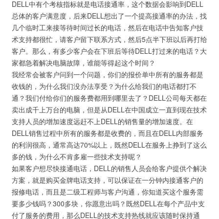
DELL中有个考核指标就是电话接通率，这个数据会影响到DELL
总体的客户满意度，后来DELL想出了一个提高接通率的办法，找
几个临时工来接等待时间过长的电话，然后在电话中告知客户技
术支持都很忙，请客户留下联系方式，然后5点半下班以后再打给
客户。那么，有多少客户会在下班后等待DELL打过来的电话？大
家都急着解决电脑故障，谁能等得起这个时间？
我经常会被客户问到一个问题，你们的报价单中所有的服务都是
收钱的，为什么我们没办法享受？为什么给我们的电话都打不
通？我们付给你们的服务费都用到哪里去了？DELL公司每天都在
卖出成千上万台的电脑，但是从DELL在中国成立一直到现在技术
支持人员的增加速度远赶不上DELL的销售量的增加速度。在
DELL销售过程中所有的服务都是收费的，而且在DELL内部服务
的利润很高，通常高达70%以上，既然DELL在服务上挣到了这么
多的钱，为什么不肯多雇一些技术支持呢？
如果客户想尽快接通电话，DELL的销售人员会给客户提供个解决
方案，就是购买金牌电话支持，可以保证在一分钟内接通客户的
报修电话，而且是二级工程师与客户沟通，你知道买这个服务需
要多少钱吗？300多块，你愿意出吗？既然DELL在每个产品中支
付了服务的费用，那么DELL的技术支持热线就应该随时保持通