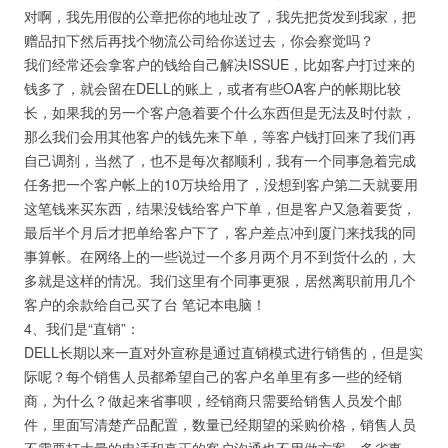
对啊，我先用假的公章把你的地址改了，我先把货发到我家，把
赠品扣下然后再找个物流公司给你送过去，你会察觉吗？
我们经常还会拿客户的钱给自己解决ISSUE，比如客户打过来的
钱多了，就会留在DELL的账上，或者有些OA客户的帐期比较
长，如果我的另一个客户急着要个什么东西但是无法及时付款，
那么我们会用其他客户的钱先来下单，等客户钱打回来了我们再
自己调剂，当然了，也不是每次都顺利，我有一个同事急着完成
任务把一个客户帐上的10万块给用了，没想到客户第二天就要用
这笔钱来买东西，结果没钱给客户下单，但是客户又急着要货，
最后半个月后才把单给客户下了，客户差点冲到厦门来找我的同
事算帐。在网络上的一些说过一个多月两个月不到货什么的，大
多就是这样的情况。我们这里有个同事更狠，居然离职前用几个
客户的余款给自己买了台 笔记本电脑！
4、我们是“直销”：
DELL长期以来一直对外宣称是通过直销模式进行销售的，但是实
际呢？每个销售人员都希望自己的客户名单里有多一些的经销
商，为什么？做起来省事呗，经销商只需要给销售人员发个邮
件，里面写清楚产品配置，数量已经期望的采购价格，销售人员