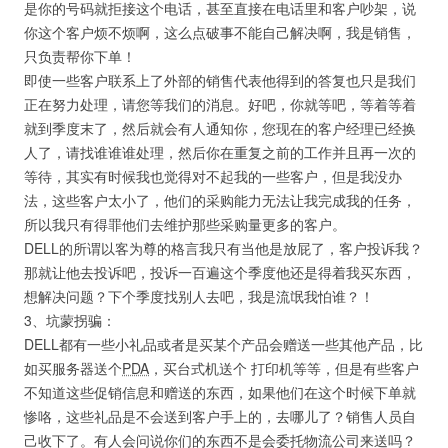
是你的号码就拒接这个电话，甚至直接在电话里和客户吵架，说
你这个客户烦不烦啊，这么点破事不能自己解决啊，我是销售，
只负责帮你下单！
即使一些客户联系上了外部的销售代表他得到的答复也只是我们
正在努力处理，请您等我们的消息。好吧，你就等吧，等着等着
就到季度末了，然后就会有人通知你，您现在的客户经理已经换
人了，请找谁谁谁处理，然后你在重复之前的工作并且再一次的
等待，其实有时候我也觉得对不起我的一些客户，但是我没办
法，这些客户太小了，他们的采购能力无法让我完成我的任务，
所以我只有得罪他们去维护那些采购量更多的客户。
DELL的所谓以客为尊的格言我只有当他是放屁了，客户投诉我？
那就让他去投诉吧，投诉一百遍这个季度他还是得着我买东西，
想解决问题？下个季度找别人去吧，我是流氓我怕谁？！
3、坑蒙拐骗：
DELL都有一些小礼品或者是买某个产品会赠送一些其他产品，比
如买服务器送个
PDA
，买台式机送个 打印机等等，但是有些客户
不知道这些促销信息和赠送的东西，如果他们在这个时候下单就
惨咯，这些礼品是不会送到客户手上的，去哪儿了？销售人员自
己收下了。有人会问说你们的东西不是会委托物流公司来送吗？