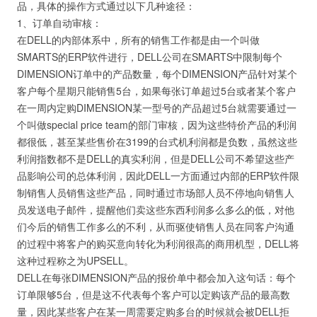
品，具体的操作方式通过以下几种途径：
1、订单自动审核：
在DELL的内部体系中，所有的销售工作都是由一个叫做
SMARTS的ERP软件进行，DELL公司在SMARTS中限制每个
DIMENSION订单中的产品数量，每个DIMENSION产品针对某个
客户每个星期只能销售5台，如果每张订单超过5台或者某个客户
在一周内定购DIMENSION某一型号的产品超过5台就需要通过一
个叫做special price team的部门审核，因为这些特价产品的利润
都很低，甚至某些售价在3199的台式机利润都是负数，虽然这些
利润指数都不是DELL的真实利润，但是DELL公司不希望这些产
品影响公司的总体利润，因此DELL一方面通过内部的ERP软件限
制销售人员销售这些产品，同时通过市场部人员不停地向销售人
员发送电子邮件，提醒他们卖这些东西利润多么多么的低，对他
们今后的销售工作多么的不利，从而驱使销售人员在同客户沟通
的过程中将客户的购买意向转化为利润很高的商用机型，DELL将
这种过程称之为UPSELL。
DELL在每张DIMENSION产品的报价单中都会加入这句话：每个
订单限够5台，但是这不代表每个客户可以定购该产品的最高数
量，因此某些客户在某一周需要定购多台的时候就会被DELL拒