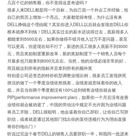
几百个亿的销售额，你不觉得这是奇迹吗？
很多人来DELL都是同一个目标，为自己混一个外企工作经验，给
自己的简历上增加一个亮点。大家都觉得奇怪，为什么没有来
DELL挣钱这个理由呢？其实你进入DELL以后就会发现在DELL你
根本就挣不到钱！DELL其实过去的薪水还说得过去，底薪很多人
都能拿到5000左右，如果你做得不错月收入过万不是问题，甚至
可以更高，但是现在却不行了，新进的员工很多人底薪不到3000
元，而且奖励制度重新改革，新的奖励制度下一个销售人员每个
月最多也只能拿到8000元左右。当然，他的业绩必须非常的好，
而且能达到所有的指标并且拿到所有的额外奖
特别是公司还变态的特价机型调整业绩比例，很多员工发现拼死
拼活的做了一个季度业绩依然很差，业绩差就意味着你的收入
低，并且当你两个季度都没有100%达到销售业绩你就会被
PIP(performance improvement plan)，如果你一个月后没有改善
业绩你就会被劝退了，中国的劳动法中规定不允许因为业绩问题
将员工开除，DELL很聪明，他会逼着你自己辞职，让你自己写辞
职信，或者就是通过其他部门找出你的某些违规行为为理由直接
将你扫地出门！
听说过完这个春节DELL的销售人员要辞职一半，和我同一批进来