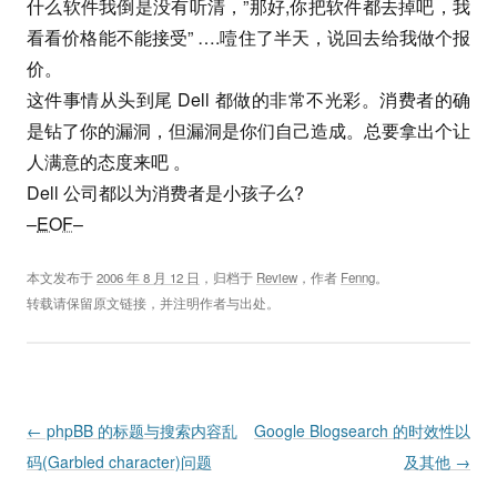
什么软件我倒是没有听清，”那好,你把软件都去掉吧，我
看看价格能不能接受” ….噎住了半天，说回去给我做个报
价。
这件事情从头到尾 Dell 都做的非常不光彩。消费者的确
是钻了你的漏洞，但漏洞是你们自己造成。总要拿出个让
人满意的态度来吧 。
Dell 公司都以为消费者是小孩子么?
–
EOF
–
本文发布于
2006 年 8 月 12 日
，归档于
Review
，作者
Fenng
。
转载请保留原文链接，并注明作者与出处。
Post navigation
←
phpBB 的标题与搜索内容乱
Google Blogsearch 的时效性以
码(Garbled character)问题
及其他
→