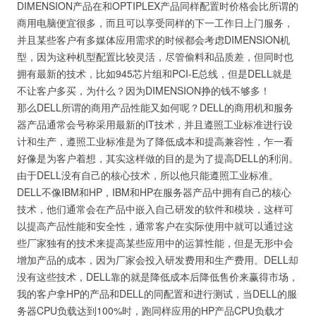
DIMENSION产品在和OPTIPLEX产品同样配置时价格会比所谓的
商用电脑便宜很多，而且可以享受同样的下一工作日上门服务，
并且某些客户有多媒体应用需求的时候都会考虑DIMENSION机
型，因为这种机型配置比较灵活，尽管偷料和品质差，但同时也
拥有最新的技术，比如945芯片组和PCI-E总线，但是DELL就是
不让客户多买，为什么？因为DIMENSION挣的钱不够多！
那么DELL所谓的商用产品性能又如何呢？DELL的商用机和服务
器产品通常会号称采用最新的IT技术，并且遵照工业标准进行设
计和生产，遵照工业标准是为了降低成本和提高兼容性，乍一看
好像是为客户着想，其实这样做的目的是为了提高DELL的利润。
由于DELL没有自己的核心技术，所以他只能遵照工业标准。
DELL不像IBM和HP，IBM和HP在服务器产品中拥有自己的核心
技术，他们通常会在产品中嵌入自己研发的软件和模块，这样可
以提高产品性能和安全性，通常客户在实际使用中就可以通过这
些厂家独有的技术来提高某些应用中的运算性能，但是无形中会
增加产品的成本，因为厂家会投入研发费用和生产费用。DELL却
没有这些技术，DELL靠的就是降低成本后降低售价来赢得市场，
我的客户拿HP的产品和DELL的同配置和进行测试，当DELL的服
务器CPU负载达到100%时，跑同样应用的HP产品CPU负载才