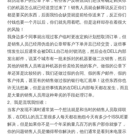
就伪造客户的公章下单，有些客户反映说我们还没有确定购买你
们的机器怎么就已经送货过来了！销售人员就会解释说反正你们
都是要买的东西，后面我怕会缺货就提前给你送来了，反正你们
付钱也要一个月以后，你们就先用着吧。但是这样却存在着很大
的风险！
我身边多个同事就出现过客户临时更改定购计划想取消订单，但
是销售人员已经用伪造的公章帮客户下单并且已经交货，这些事
情发生以后通常会被DELL自己给封锁消息，然后会在DELL内部
发出邮件，说某个城市有一批未拆封的机器要做二次销售，然后
其他的销售人员将这种机器折价卖给其他的客户。做假的公章下
单还算是比较轻的，我们还做过假的合同、假的客户邮件、假的
客户传真，甚至有的销售做过假的银行电汇底单！这些东西你也
许无法想象，但是这些事情真的在DELL内部每天都在发生，而且
是大量的销售人员用这种卑劣的手段处理订单。
2、我是流氓我怕谁：
当客户发现不满时通常第一个想法就是和当时的销售人员取得联
系，在DELL的员工里很多人每天都在抱怨今天有多少个ISSUE要
解决，但是如果你不是一个年采购量几百万的客户那你就惨了，
你的问题销售人员是懒得帮你解决的，他们通常是看到来电显示