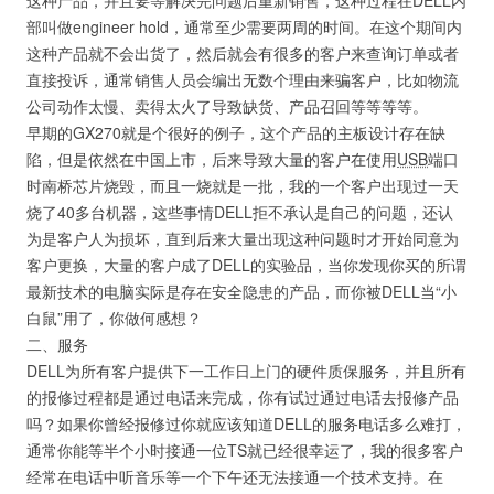
这种产品，并且要等解决完问题后重新销售，这种过程在DELL内
部叫做engineer hold，通常至少需要两周的时间。在这个期间内
这种产品就不会出货了，然后就会有很多的客户来查询订单或者
直接投诉，通常销售人员会编出无数个理由来骗客户，比如物流
公司动作太慢、卖得太火了导致缺货、产品召回等等等等。
早期的GX270就是个很好的例子，这个产品的主板设计存在缺
陷，但是依然在中国上市，后来导致大量的客户在使用
USB
端口
时南桥芯片烧毁，而且一烧就是一批，我的一个客户出现过一天
烧了40多台机器，这些事情DELL拒不承认是自己的问题，还认
为是客户人为损坏，直到后来大量出现这种问题时才开始同意为
客户更换，大量的客户成了DELL的实验品，当你发现你买的所谓
最新技术的电脑实际是存在安全隐患的产品，而你被DELL当“小
白鼠”用了，你做何感想？
二、服务
DELL为所有客户提供下一工作日上门的硬件质保服务，并且所有
的报修过程都是通过电话来完成，你有试过通过电话去报修产品
吗？如果你曾经报修过你就应该知道DELL的服务电话多么难打，
通常你能等半个小时接通一位TS就已经很幸运了，我的很多客户
经常在电话中听音乐等一个下午还无法接通一个技术支持。在