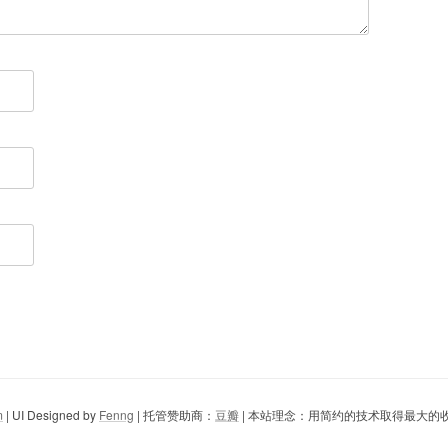
m
| UI Designed by
Fenng
| 托管赞助商：
豆瓣
| 本站理念：用简约的技术取得最大的收益