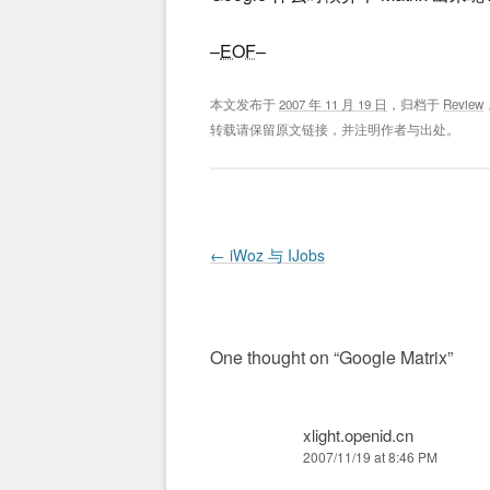
–
EOF
–
本文发布于
2007 年 11 月 19 日
，归档于
Review
转载请保留原文链接，并注明作者与出处。
Post navigation
←
iWoz 与 IJobs
One thought on “
Google Matrix
”
xlight.openid.cn
2007/11/19 at 8:46 PM