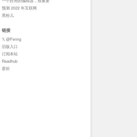
一个好用的编辑器，很重要
预测 2022 年互联网
黑粉儿
链接
𝕏 @Fenng
旧版入口
订阅本站
Readhub
霍炬