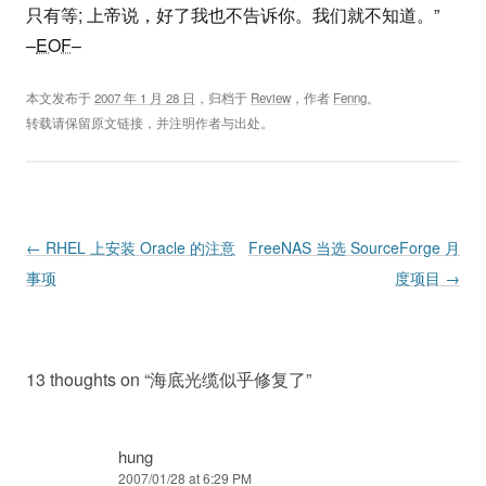
只有等; 上帝说，好了我也不告诉你。我们就不知道。”
–
EOF
–
本文发布于
2007 年 1 月 28 日
，归档于
Review
，作者
Fenng
。
转载请保留原文链接，并注明作者与出处。
Post navigation
←
RHEL 上安装 Oracle 的注意
FreeNAS 当选 SourceForge 月
事项
度项目
→
13 thoughts on “
海底光缆似乎修复了
”
hung
2007/01/28 at 6:29 PM