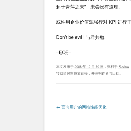
起于青萍之末”，未尝没有道理。
或许用企业价值观强行对 KPI 进行
Don’t be evil ! 与君共勉!
–
EOF
–
本文发布于
2008 年 12 月 30 日
，归档于
Review
转载请保留原文链接，并注明作者与出处。
Post navigation
←
面向用户的网站性能优化