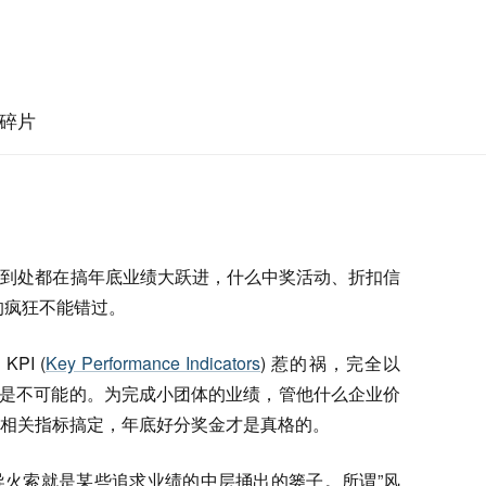
碎片
，到处都在搞年底业绩大跃进，什么中奖活动、折扣信
的疯狂不能错过。
I (
Key Performance Indicators
) 惹的祸，完全以
作恶是不可能的。为完成小团体的业绩，管他什么企业价
相关指标搞定，年底好分奖金才是真格的。
导火索就是某些追求业绩的中层捅出的篓子。所谓”风