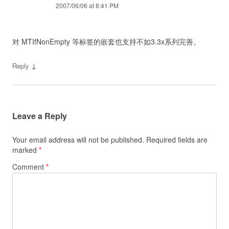
2007/06/06 at 8:41 PM
对 MTIfNonEmpty 等标签的嵌套也支持不如3.3x系列完善。
↓
Reply
Leave a Reply
Your email address will not be published.
Required fields are
marked
*
Comment
*