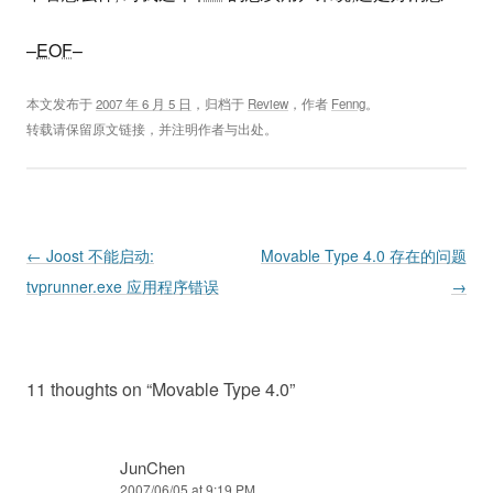
–
EOF
–
本文发布于
2007 年 6 月 5 日
，归档于
Review
，作者
Fenng
。
转载请保留原文链接，并注明作者与出处。
Post navigation
←
Joost 不能启动:
Movable Type 4.0 存在的问题
tvprunner.exe 应用程序错误
→
11 thoughts on “
Movable Type 4.0
”
JunChen
2007/06/05 at 9:19 PM