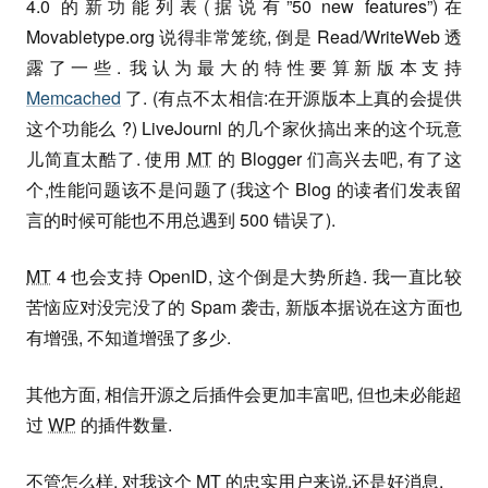
4.0 的新功能列表(据说有”50 new features”)在
Movabletype.org 说得非常笼统, 倒是 Read/WriteWeb 透
露了一些. 我认为最大的特性要算新版本支持
Memcached
了. (有点不太相信:在开源版本上真的会提供
这个功能么 ?) LiveJournl 的几个家伙搞出来的这个玩意
儿简直太酷了. 使用
MT
的 Blogger 们高兴去吧, 有了这
个,性能问题该不是问题了(我这个 Blog 的读者们发表留
言的时候可能也不用总遇到 500 错误了).
MT
4 也会支持 OpenID, 这个倒是大势所趋. 我一直比较
苦恼应对没完没了的 Spam 袭击, 新版本据说在这方面也
有增强, 不知道增强了多少.
其他方面, 相信开源之后插件会更加丰富吧, 但也未必能超
过
WP
的插件数量.
不管怎么样, 对我这个
MT
的忠实用户来说,还是好消息.