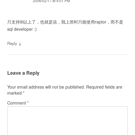
2006/02/17 at 4:01 PM
只支持9i以上了，也就是说，我上班时只能使用raptor，而不是
sql developer :)
↓
Reply
Leave a Reply
Your email address will not be published.
Required fields are
marked
*
Comment
*