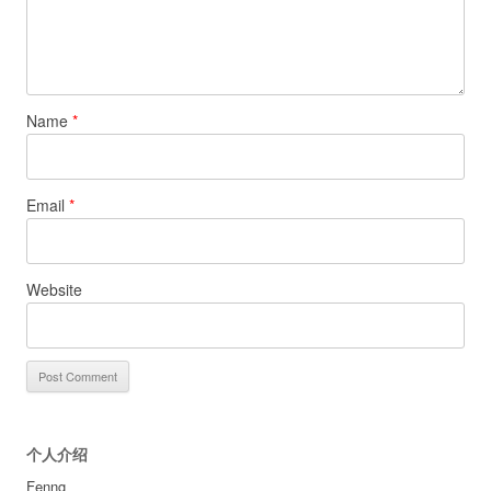
Name
*
Email
*
Website
个人介绍
Fenng