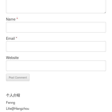
Name
*
Email
*
Website
个人介绍
Fenng
Life@Hangzhou