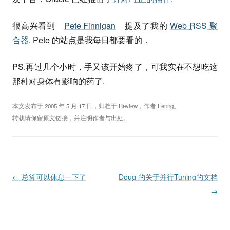
很高兴看到
Pete Finnigan
提及了我的
Web
RSS
聚
合器
. Pete 的站点是我每日都要看的．
PS.再过几个小时，手又该开始疼了，可我实在不想吃这
那种对身体有影响的药了.
本文发布于
2005 年 5 月 17 日
，归档于
Review
，作者
Fenng
。
转载请保留原文链接，并注明作者与出处。
Post navigation
←
总算可以休息一下了
Doug 的关于并行Tuning的文档
→