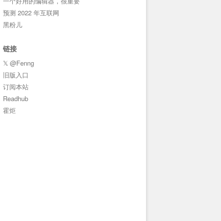
一个好用的编辑器，很重要
预测 2022 年互联网
黑粉儿
链接
𝕏 @Fenng
旧版入口
订阅本站
Readhub
霍炬