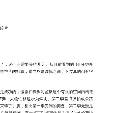
碎片
开播了，迷们还需要等待几天。从目前看到的 16 分钟多
成黑帮片的打算，这当然是调侃之词，不过真的倒有很
疑是成功的，编剧在狐狸河监狱这个有限的空间内构造
节奏，人物性格也极为鲜明。第二季差点没拍成公路
而束缚了手脚，相比第一季受到的拥趸，第二季无疑是
还是猜测，有一点可以肯定的是主演 Went 的花边