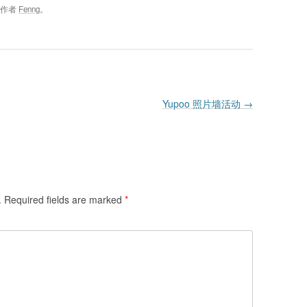
，作者
Fenng
。
Yupoo 照片墙活动
→
.
Required fields are marked
*