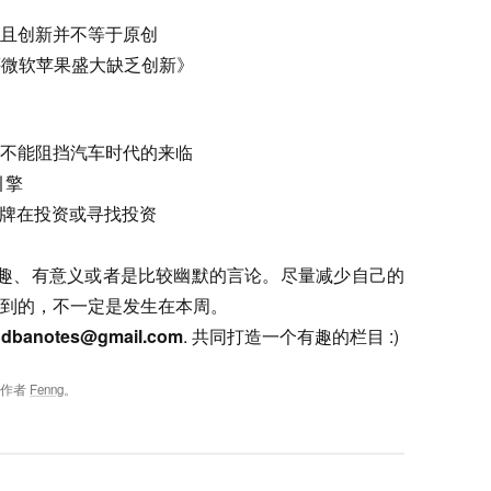
且创新并不等于原创
批评微软苹果盛大缺乏创新》
不能阻挡汽车时代的来临
引擎
的招牌在投资或寻找投资
些有趣、有意义或者是比较幽默的言论。尽量减少自己的
到的，不一定是发生在本周。
:
dbanotes@gmail.com
. 共同打造一个有趣的栏目 :)
，作者
Fenng
。