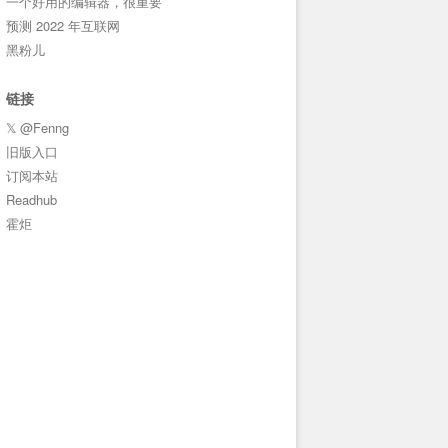
一个好用的编辑器，很重要
预测 2022 年互联网
黑粉儿
链接
𝕏 @Fenng
旧版入口
订阅本站
Readhub
霍炬