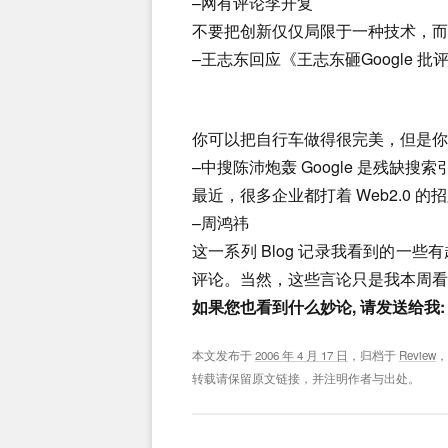
–网有评论李开复
不要把创新仅仅局限于一种技术，而
–王志东回应《王志东砸Google 
你可以把自行车做得很完美，但是你
–中搜陈沛炮轰 Google 是残缺搜索
最近，很多企业都打着 Web2.0 
–周鸿祎
这一系列 Blog 记录我看到的一
评论。当然，这些言论只是我本周看
如果您也看到什么妙论, 请发送给我
本文发布于
2006 年 4 月 17 日
，归档于
Review
转载请保留原文链接，并注明作者与出处。