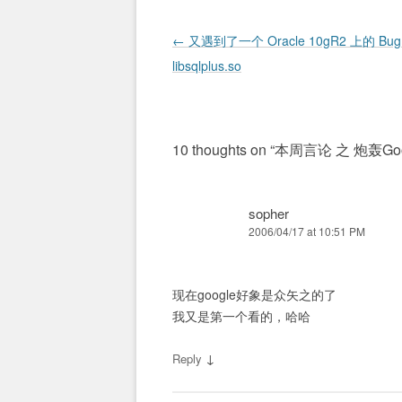
Post navigation
←
又遇到了一个 Oracle 10gR2 上的 Bug
libsqlplus.so
10 thoughts on “
本周言论 之 炮轰Goo
sopher
2006/04/17 at 10:51 PM
现在google好象是众矢之的了
我又是第一个看的，哈哈
↓
Reply