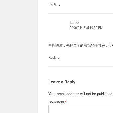
↓
Reply
jacob
2006/04/18 at 10:36 PM
中搜陈沛，先把自个的流氓软件管好，没
↓
Reply
Leave a Reply
Your email address will not be published
Comment
*