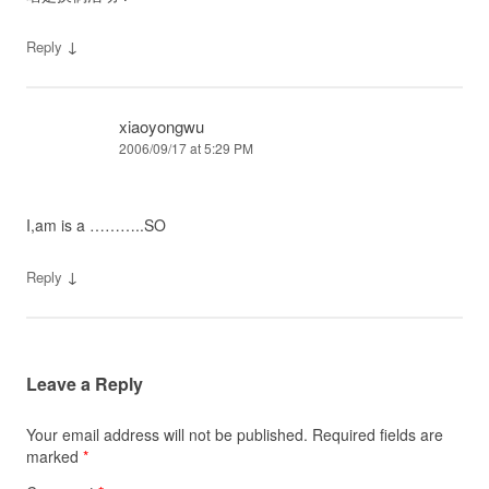
↓
Reply
xiaoyongwu
2006/09/17 at 5:29 PM
I,am is a ………..SO
↓
Reply
Leave a Reply
Your email address will not be published.
Required fields are
marked
*