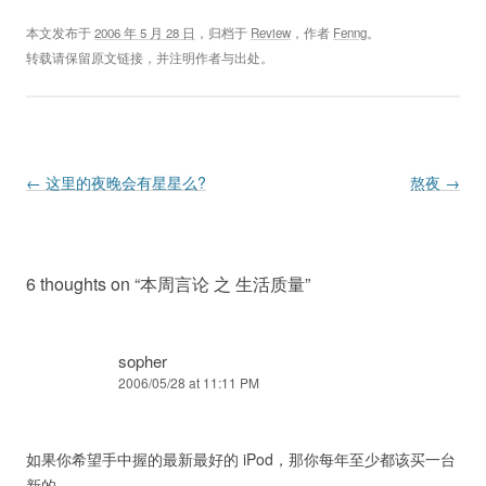
本文发布于
2006 年 5 月 28 日
，归档于
Review
，作者
Fenng
。
转载请保留原文链接，并注明作者与出处。
Post navigation
←
这里的夜晚会有星星么?
熬夜
→
6 thoughts on “
本周言论 之 生活质量
”
sopher
2006/05/28 at 11:11 PM
如果你希望手中握的最新最好的 iPod，那你每年至少都该买一台
新的。