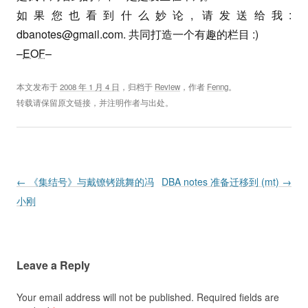
如果您也看到什么妙论, 请发送给我:
dbanotes@gmail.com
. 共同打造一个有趣的栏目 :)
–
EOF
–
本文发布于
2008 年 1 月 4 日
，归档于
Review
，作者
Fenng
。
转载请保留原文链接，并注明作者与出处。
Post navigation
←
《集结号》与戴镣铐跳舞的冯
DBA notes 准备迁移到 (mt)
→
小刚
Leave a Reply
Your email address will not be published.
Required fields are