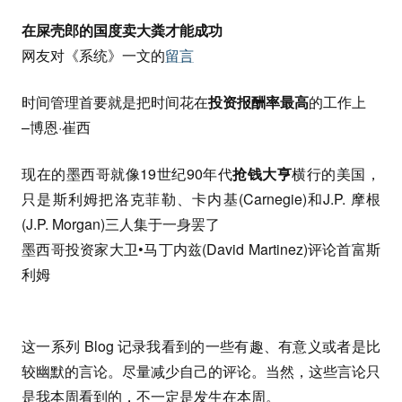
在屎壳郎的国度卖大粪才能成功
网友对《系统》一文的
留言
时间管理首要就是把时间花在
投资报酬率最高
的工作上
–博恩·崔西
现在的墨西哥就像19世纪90年代
抢钱大亨
横行的美国，
只是斯利姆把洛克菲勒、卡内基(Carnegie)和J.P. 摩根
(J.P. Morgan)三人集于一身罢了
墨西哥投资家大卫•马丁内兹(David Martinez)评论首富斯
利姆
这一系列 Blog 记录我看到的一些有趣、有意义或者是比
较幽默的言论。尽量减少自己的评论。当然，这些言论只
是我本周看到的，不一定是发生在本周。