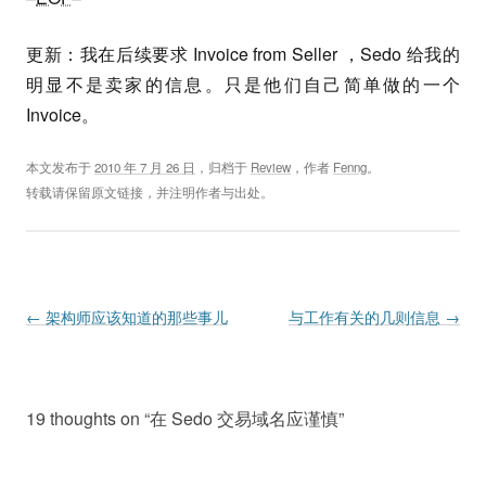
更新：我在后续要求 Invoice from Seller ，Sedo 给我的
明显不是卖家的信息。只是他们自己简单做的一个
Invoice。
本文发布于
2010 年 7 月 26 日
，归档于
Review
，作者
Fenng
。
转载请保留原文链接，并注明作者与出处。
Post navigation
←
架构师应该知道的那些事儿
与工作有关的几则信息
→
19 thoughts on “
在 Sedo 交易域名应谨慎
”