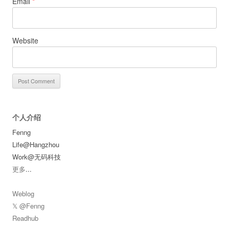
Email
*
Website
个人介绍
Fenng
Life@Hangzhou
Work@无码科技
更多
...
Weblog
𝕏 @Fenng
Readhub