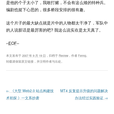
是他的个子太小了，我敢打赌，不会有这么矮的特种兵。
编剧也挺下心思的，很多桥段安排的很有趣。
这个片子的最大缺点就是片中的人物都太干净了，军队中
的人说脏话是最厉害的吧? 我这么说实在是太天真了。
–
EOF
–
本文发布于
2007 年 9 月 19 日
，归档于
Review
，作者
Fenng
。
转载请保留原文链接，并注明作者与出处。
Post navigation
←
《大型 Web2.0 站点构建技
MT4 反复提示升级的问题解决
术初探 》一文系抄袭
办法经过实践验证
→