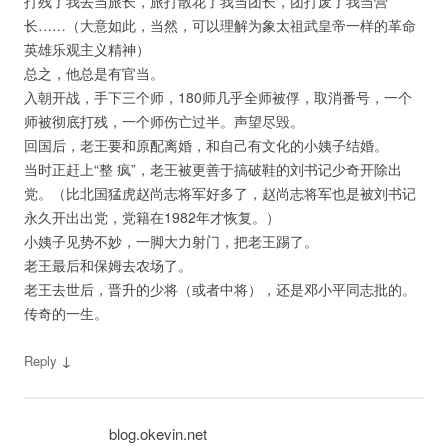
打残了我去当旅长，旅打散花了我当团长，团打废了我当营
长……（大意如此，当然，可以理解为象太祖武皇帝一样的革命
英雄乐观主义精神）
总之，他总是有官当。
入朝开战，手下三个师，180师几乎全师被俘，取消番号，一个
师被彻底打残，一个师伤亡过半。声望尽毁。
回国后，老王要和原配离婚，和自己有文化的小姨子结婚。
当时正赶上“整 疯”，老王被更善于搞破鞋的刘书记少奇开除出
党。（比北国猛虎赵尚志将军好多了，赵尚志将军也是被刘书记
永久开出出党，党籍在1982年才恢复。）
小姨子见势不妙，一脚大力射门，把老王踢了。
老王最后和保姆去农场了。
老王去世后，晋升的少将（或者中将），还是邓小平同志批的。
传奇的一生。
↓
Reply
blog.okevin.net