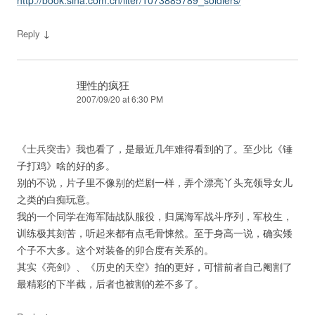
http://book.sina.com.cn/liter/1073885789_soldiers/
↓
Reply
理性的疯狂
2007/09/20 at 6:30 PM
《士兵突击》我也看了，是最近几年难得看到的了。至少比《锤
子打鸡》啥的好的多。
别的不说，片子里不像别的烂剧一样，弄个漂亮丫头充领导女儿
之类的白痴玩意。
我的一个同学在海军陆战队服役，归属海军战斗序列，军校生，
训练极其刻苦，听起来都有点毛骨悚然。至于身高一说，确实矮
个子不大多。这个对装备的卯合度有关系的。
其实《亮剑》、《历史的天空》拍的更好，可惜前者自己阉割了
最精彩的下半截，后者也被割的差不多了。