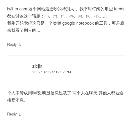
twitter.com 这个网站最近吵的特别火， 我平时订阅的那些 feeds
都在讨论这个话题：㈠、㈡、㈢、㈣、㈤、㈥、㈦……
我刚开始觉得这只是一个类似 google notebook 的工具，可是后
来我看了别人的…
↓
Reply
zicjin
2007/04/05 at 12:32 PM
个人不赞成用
IM
发,明显信息过载了,两个人在聊天,其他人都被迫
接受消息.
↓
Reply