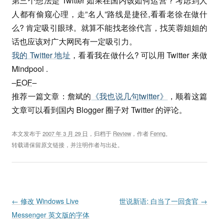
第三个想法是 Twitter 如果在国内该如何运营 ? 考虑到人
人都有偷窥心理，走”名人”路线是捷径,看看老徐在做什
么? 肯定吸引眼球。就算不能找老徐代言，找芙蓉姐姐的
话也应该对广大网民有一定吸引力。
我的 Twitter 地址
，看看我在做什么? 可以用 Twitter 来做
Mindpool .
–
EOF
–
推荐一篇文章：詹斌的
《我也说几句twitter》
，顺着这篇
文章可以看到国内 Blogger 圈子对 Twitter 的评论。
本文发布于
2007 年 3 月 29 日
，归档于
Review
，作者
Fenng
。
转载请保留原文链接，并注明作者与出处。
Post navigation
←
修改 Windows Live
世说新语: 白当了一回贪官
→
Messenger 英文版的字体