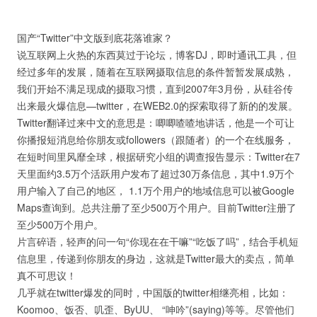
国产“Twitter”中文版到底花落谁家？
说互联网上火热的东西莫过于论坛，博客DJ，即时通讯工具，但
经过多年的发展，随着在互联网摄取信息的条件暂暂发展成熟，
我们开始不满足现成的摄取习惯，直到2007年3月份，从硅谷传
出来最火爆信息—twitter，在WEB2.0的探索取得了新的的发展。
Twitter翻译过来中文的意思是：唧唧喳喳地讲话，他是一个可让
你播报短消息给你朋友或followers（跟随者）的一个在线服务，
在短时间里风靡全球，根据研究小组的调查报告显示：Twitter在7
天里面约3.5万个活跃用户发布了超过30万条信息，其中1.9万个
用户输入了自己的地区， 1.1万个用户的地域信息可以被Google
Maps查询到。总共注册了至少500万个用户。目前Twitter注册了
至少500万个用户。
片言碎语，轻声的问一句“你现在在干嘛”“吃饭了吗”，结合手机短
信息里，传递到你朋友的身边，这就是Twitter最大的卖点，简单
真不可思议！
几乎就在twitter爆发的同时，中国版的twitter相继亮相，比如：
Koomoo、饭否、叽歪、ByUU、 “呻吟”(saying)等等。尽管他们