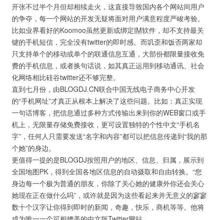
开张不过半个月但却相续走火，这直接导致国内各个网站间用户
的争夺，每一个网站的开发无疑将面对用户满意程度严峻考验。
比如业界看好的Koomoo虽然更新或绑定
IM
软件，却不支持最关
键的手机短信，完全没有twitter的即时感。而叽歪和饭否两家却
只支持单个的移动或单个的联通信息互通，大部份都限量接收免
费的手机信息，或者换句话说，如其真正运用到移动通讯、社会
化网络相比硅谷twitter还不够完整。
直到七月份，由BLOGDJ.CN联合中国无线电子商务中心开发
的“手机网址”才真正从根本上解决了这些问题。比如：真正实现
一句话博客，把信息通过多种方式传输出来到你的WEB窗口或手
机上，无限量存储免费接收，更可设置独特的个性中文“手机名
字”，任何人只需要发送“名字和内容”都可以把信息传递到“我的那
个她”的身边。
更值得一提的是BLOGDJ按照用户的地区、信息、归属，展示到
全国地图PK，得到全国各地区信息的自动摄取和自由转换。“您
身边每一个极为普通的朋友，你除了关心她的健康外你还会关心
她现在正在做什么吗”，或许就是因为这些看起来并无意义的寥寥
数十个汉字让你得到即时的新闻，奇趣，快乐，商机等等。他将
成为唯一一个可相媲美的中文版Twitter网站。