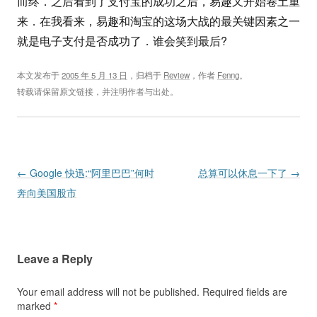
而终．之后看到了支付宝的成功之后，易趣又开始卷土重
来．在我看来，易趣和淘宝的这场大战的最关键因素之一
就是电子支付是否成功了．谁会笑到最后?
本文发布于
2005 年 5 月 13 日
，归档于
Review
，作者
Fenng
。
转载请保留原文链接，并注明作者与出处。
Post navigation
←
Google 快迅:“阿里巴巴”何时
总算可以休息一下了
→
奔向美国股市
Leave a Reply
Your email address will not be published.
Required fields are
marked
*