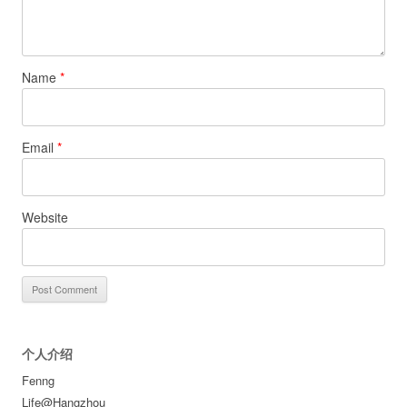
Name
*
Email
*
Website
个人介绍
Fenng
Life@Hangzhou