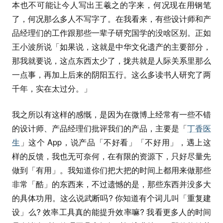
本也不可能让今人写出王羲之的字来，何况现在用钢笔
了，何况那么多人不写字了。在我看来，有些设计师和产
品经理们的工作跟那些一辈子研究国学的没啥区别。正如
王小波所说「如果说，这就是中华文化遗产的主要部分，
那我就要说，这点东西太少了，拢共就是人际关系里那么
一点事，再加上后来的阴阳五行。这么多读书人研究了两
千年，实在太过分。」
我之所以有这样的感慨，是因为在微博上经常有一些不错
的设计师、产品经理们批评我们的产品，主要是「
丁香医
生
」这个 App，说产品「不好看」「不好用」，遇上这
样的反馈，我也无可奈何，在有限的资源下，只好尽量先
做到「有用」。我知道你们把大把的时间上都用来做那些
非常「酷」的东西来，不过遗憾的是，那些东西并没多大
的具体功用。这么说武断吗? 你知道有个词儿叫「重复建
设」么? 效率工具真的能提升效率嘛? 我看更多人的时间