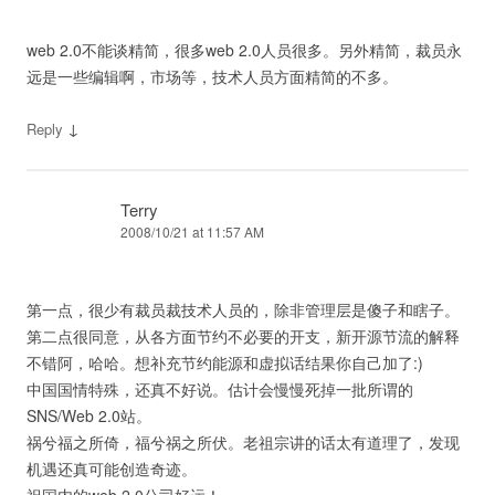
web 2.0不能谈精简，很多web 2.0人员很多。另外精简，裁员永
远是一些编辑啊，市场等，技术人员方面精简的不多。
↓
Reply
Terry
2008/10/21 at 11:57 AM
第一点，很少有裁员裁技术人员的，除非管理层是傻子和瞎子。
第二点很同意，从各方面节约不必要的开支，新开源节流的解释
不错阿，哈哈。想补充节约能源和虚拟话结果你自己加了:)
中国国情特殊，还真不好说。估计会慢慢死掉一批所谓的
SNS/Web 2.0站。
祸兮福之所倚，福兮祸之所伏。老祖宗讲的话太有道理了，发现
机遇还真可能创造奇迹。