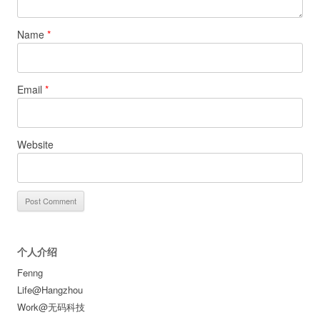
Name
*
Email
*
Website
个人介绍
Fenng
Life@Hangzhou
Work@无码科技