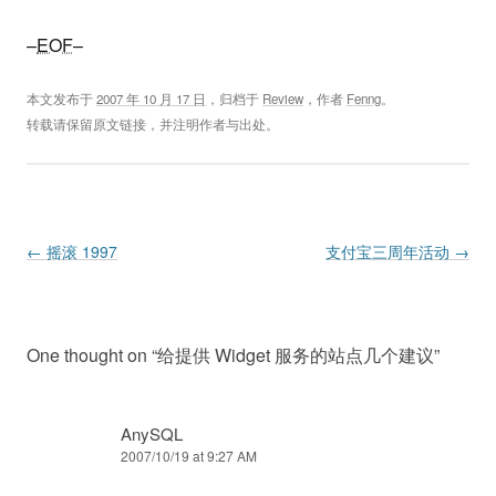
–
EOF
–
本文发布于
2007 年 10 月 17 日
，归档于
Review
，作者
Fenng
。
转载请保留原文链接，并注明作者与出处。
Post navigation
←
摇滚 1997
支付宝三周年活动
→
One thought on “
给提供 Widget 服务的站点几个建议
”
AnySQL
2007/10/19 at 9:27 AM