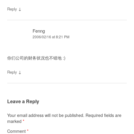
↓
Reply
Fenng
2006/02/16 at 8:21 PM
你们公司的财务状况也不错地 :)
↓
Reply
Leave a Reply
Your email address will not be published.
Required fields are
marked
*
Comment
*