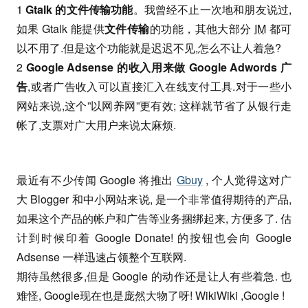
1
Gtalk 的文件传输功能
。我曾经不止一次地和朋友说过,
如果 Gtalk 能提供
文件传输
的功能，其他大部分
IM
都可
以不用了.但是这个功能就是迟迟不见,怎么不让人着急?
2
Google Adsense 的收入用来做 Google Adwords 广
告
,或者广告收入可以直接汇入在线支付工具.对于一些小
网站来说,这个”以网养网”更有效; 这样就节省了从银行走
帐了,支票对广大用户来说太麻烦.
最近有不少传闻 Google 将推出
Gbuy
, 个人觉得这对广
大 Blogger 和中小网站来说, 是一个非常值得期待的产品,
如果这个产品的帐户和广告等业务捆绑起来, 方便多了. 估
计到时候印着 Google Donate! 的按钮也会向 Google
Adsense 一样迅速占领整个互联网.
期待虽然很多,但是 Google 的动作还是让人有些着急. 也
难怪, Google现在也是庞然大物了呀! WikiWiki ,Google !