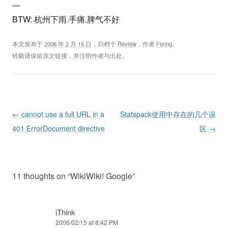
—
BTW: 杭州下雨.手痛.脾气不好
本文发布于
2006 年 2 月 15 日
，归档于
Review
，作者
Fenng
。
转载请保留原文链接，并注明作者与出处。
Post navigation
←
cannot use a full URL in a
Statspack使用中存在的几个误
401 ErrorDocument directive
区
→
11 thoughts on “
WikiWiki! Google
”
iThink
2006/02/15 at 8:42 PM