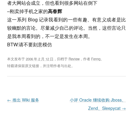
者大网站会成立，但也看到很多网站在倒下
–刚卖掉手机之家的
高春辉
这一系列 Blog 记录我看到的一些有趣、有意义或者是比
较幽默的言论。尽量减少自己的评论。当然，这些言论只
是我本周看到的，不一定是发生在本周。
BTW:请不要刻意模仿
本文发布于
2006 年 2 月 12 日
，归档于
Review
，作者
Fenng
。
转载请保留原文链接，并注明作者与出处。
Post navigation
←
推出 Wiki 服务
小评 Oracle 继续收购 Jboss、
Zend、Sleepycat
→