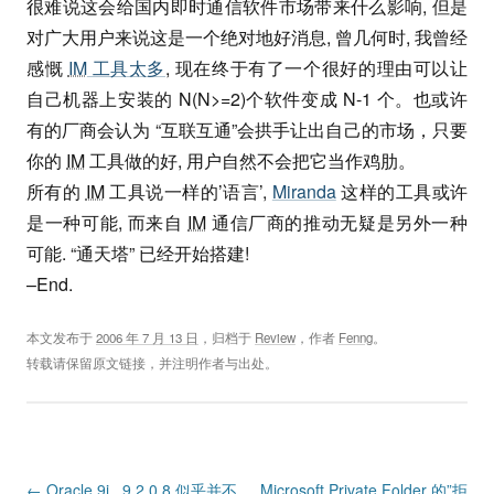
很难说这会给国内即时通信软件市场带来什么影响, 但是
对广大用户来说这是一个绝对地好消息, 曾几何时, 我曾经
感慨
IM
工具太多
, 现在终于有了一个很好的理由可以让
自己机器上安装的 N(N>=2)个软件变成 N-1 个。也或许
有的厂商会认为 “互联互通”会拱手让出自己的市场，只要
你的
IM
工具做的好, 用户自然不会把它当作鸡肋。
所有的
IM
工具说一样的’语言’,
Miranda
这样的工具或许
是一种可能, 而来自
IM
通信厂商的推动无疑是另外一种
可能. “通天塔” 已经开始搭建!
–End.
本文发布于
2006 年 7 月 13 日
，归档于
Review
，作者
Fenng
。
转载请保留原文链接，并注明作者与出处。
Post navigation
←
Oracle 9i , 9.2.0.8 似乎并不
Microsoft Private Folder 的”拒