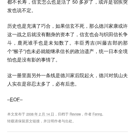
都不长寿，信玄怎么也是活了 50 多岁了，或许是宿疾突
发也说不定。
历史也是充满了巧合，如果信玄不死，那么德川家康或许
这一战之后就没有翻身的资本了，信玄也会与织田信长争
斗，鹿死谁手也是未知数了。丰臣秀吉(叫藤吉郎的那
个”猴子”)也未必就能继承信长的政治遗产，统一日本全境
怕也是没有影的事情了。
这一册里面另外一条线是德川家后院起火，德川对筑山夫
人实在是容忍太多了，必有后患。
–
EOF
–
本文发布于
2008 年 2 月 14 日
，归档于
Review
，作者
Fenng
。
转载请保留原文链接，并注明作者与出处。