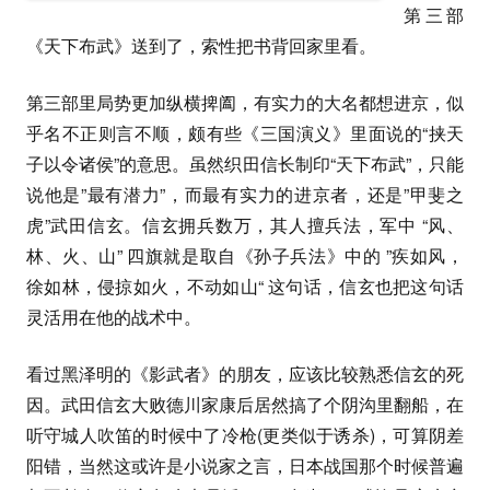
第三部
《天下布武》送到了，索性把书背回家里看。
第三部里局势更加纵横捭阖，有实力的大名都想进京，似
乎名不正则言不顺，颇有些《三国演义》里面说的“挟天
子以令诸侯”的意思。虽然织田信长制印“天下布武”，只能
说他是”最有潜力”，而最有实力的进京者，还是”甲斐之
虎”武田信玄。信玄拥兵数万，其人擅兵法，军中 “风、
林、火、山” 四旗就是取自《孙子兵法》中的 ”疾如风，
徐如林，侵掠如火，不动如山“ 这句话，信玄也把这句话
灵活用在他的战术中。
看过黑泽明的《影武者》的朋友，应该比较熟悉信玄的死
因。武田信玄大败德川家康后居然搞了个阴沟里翻船，在
听守城人吹笛的时候中了冷枪(更类似于诱杀)，可算阴差
阳错，当然这或许是小说家之言，日本战国那个时候普遍