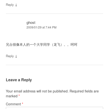
↓
Reply
ghost
2009/01/29 at 7:44 PM
兄台很像本人的一个大学同学（龙飞）。。呵呵
↓
Reply
Leave a Reply
Your email address will not be published.
Required fields are
marked
*
Comment
*