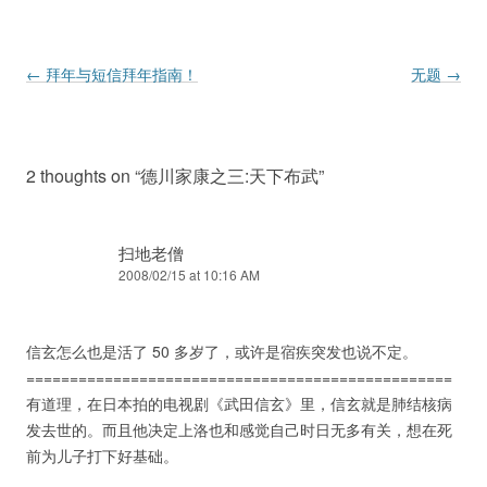
Post navigation
←
拜年与短信拜年指南！
无题
→
2 thoughts on “
德川家康之三:天下布武
”
扫地老僧
2008/02/15 at 10:16 AM
信玄怎么也是活了 50 多岁了，或许是宿疾突发也说不定。
=================================================
有道理，在日本拍的电视剧《武田信玄》里，信玄就是肺结核病
发去世的。而且他决定上洛也和感觉自己时日无多有关，想在死
前为儿子打下好基础。