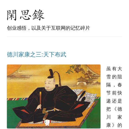
创业感悟，以及关于互联网的记忆碎片
德川家康之三:天下布武
虽有大
雪的阻
隔，春
节前快
递还是
把《德
川家
康》的