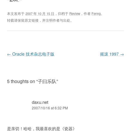
本文发布于
2007 年 10 月 15 日
，归档于
Review
，作者
Fenng
。
转载请保留原文链接，并注明作者与出处。
Post navigation
←
Oracle 技术杂志电子版
摇滚 1997
→
5 thoughts on “
子曰乐队
”
daxu.net
2007/10/16 at 6:32 PM
是亲切！哈哈，我最喜欢的是《瓷器》