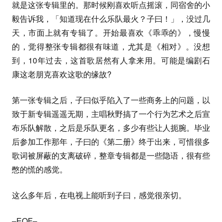
就是这张专辑里的。那时候刚喜欢听点摇滚，同宿舍的小
毅告诉我，「知道现在什么乐队最火？子曰！」，没过几
天，市面上就有专辑了。开始最喜欢《乖乖的》，慢慢
的，觉得整张专辑都很有味道，尤其是《相对》。没想
到，10年过去，这首歌居然有人拿来用。可能是编剧石
康这老朋克喜欢这歌的缘故?
第一张专辑之后，子曰似乎陷入了一些商务上的问题，以
致于新专辑遥遥无期，主唱秋野搞了一个行为艺术之后宣
布乐队解散，之后是乐队更名，多少有些让人扼腕。毕业
后参加工作那年，子曰的《第二册》终于出来，可惜很多
歌词被屏蔽的支离破碎，整章专辑都是一些隐语，很有些
憋的慌的感觉。
这么多年后，在电视上能听到子曰，感觉很亲切。
–
EOF
–