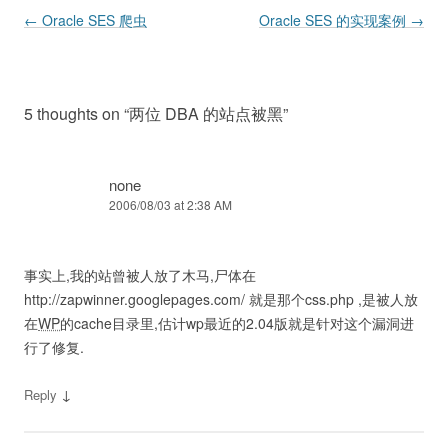
Post navigation
←
Oracle SES 爬虫
Oracle SES 的实现案例
→
5 thoughts on “
两位 DBA 的站点被黑
”
none
2006/08/03 at 2:38 AM
事实上,我的站曾被人放了木马,尸体在
http://zapwinner.googlepages.com/ 就是那个css.php ,是被人放
在
WP
的cache目录里,估计wp最近的2.04版就是针对这个漏洞进
行了修复.
↓
Reply