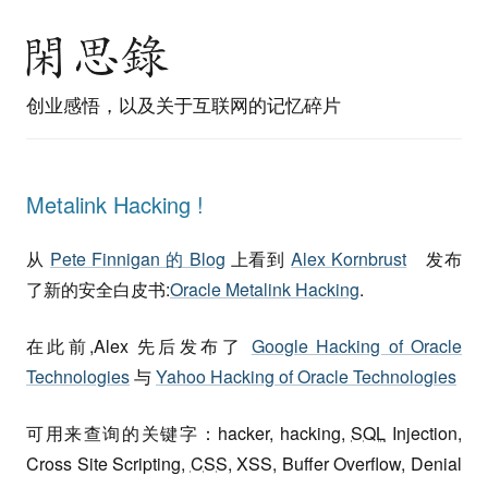
创业感悟，以及关于互联网的记忆碎片
Metalink Hacking !
从
Pete Finnigan 的 Blog
上看到
Alex Kornbrust
发布
了新的安全白皮书:
Oracle Metalink Hacking
.
在此前,Alex 先后发布了
Google Hacking of Oracle
Technologies
与
Yahoo Hacking of Oracle Technologies
可用来查询的关键字：hacker, hacking,
SQL
Injection,
Cross Site Scripting,
CSS
, XSS, Buffer Overflow, Denial