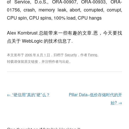
of Service, D.o.S., ORA-00907, ORA-00933, ORA-
01756, crash, memory leak, abort, corrupted, corrupt,
CPU spin, CPU spins, 100% load, CPU hangs
Alex Kornbrust 总能带来一些有趣的文章.恩，今天要找
点关于 WebLogic 的技术信息了.
本文发布于
2005 年 6 月 1 日
，归档于
Security
，作者
Fenng
。
转载请保留原文链接，并注明作者与出处。
Post navigation
←
“硬信用”真的”硬”么？
Pillar Data–低价存储时代的开
始?
→