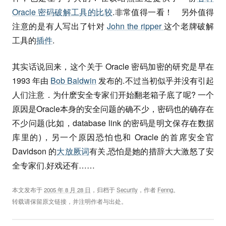
Oracle 密码破解工具的比较
.非常值得一看！ 另外值得
注意的是有人写出了针对
John the ripper
这个老牌破解
工具的
插件
.
其实话说回来，这个关于 Oracle 密码加密的研究是早在
1993 年由
Bob Baldwin
发布的.不过当初似乎并没有引起
人们注意．为什麽安全专家们开始翻老箱子底了呢? 一个
原因是Oracle本身的安全问题的确不少，密码也的确存在
不少问题(比如，database link 的密码是明文保存在数据
库里的)，另一个原因恐怕也和 Oracle 的首席安全官
Davidson 的
大放厥词
有关,恐怕是她的措辞大大激怒了安
全专家们.好戏还有……
本文发布于
2005 年 8 月 28 日
，归档于
Security
，作者
Fenng
。
转载请保留原文链接，并注明作者与出处。