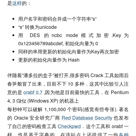
是
这样
的：
用户名字和密码合并成一个字符串”s”
“s” 转换为unicode
用 DES 的ncbc mode模式加密.Key为
0x123456789abcdef, 初始化向量为 0
同样的串用更新的初始化向量作为Key再次加密
更新的初始化向量作为 Hash
伴随着”潘多拉的盒子”被打开,很多密码 Crack 工具如雨后
春笋般冒了出来，目前不下 10 多种．这其中比较引人注
意的是
orabf 0.7
,因为他是目前最快的工具．在 Pentium
4, 3
GHz
(Windows XP) 的机器上
每秒钟可以破解 1,100,000 个密码(感觉有些夸张). 著名
的 Oracle 安全研究厂商
Red Database Security
也发布
了自己的密码检查工具
Checkpwd
．这个工具和 orabf 一
样，也是基于字典的．在该站点上还提供了一份
各种