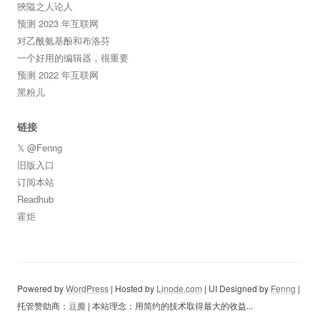
狹隘之人论人
预测 2023 年互联网
对乙酰氨基酚和布洛芬
一个好用的编辑器，很重要
预测 2022 年互联网
黑粉儿
链接
𝕏 @Fenng
旧版入口
订阅本站
Readhub
霍炬
Powered by
WordPress
| Hosted by
Linode.com
| UI Designed by
Fenng
|
托管赞助商：
豆瓣
| 本站理念：用简约的技术取得最大的收益...