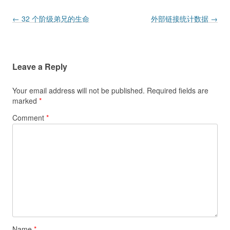
Post navigation
←
32 个阶级弟兄的生命
外部链接统计数据
→
Leave a Reply
Your email address will not be published.
Required fields are
marked
*
Comment
*
Name
*