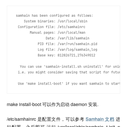
 samhain has been configured as follows:
     System binaries: /usr/local/sbin 
  Configuration file: /etc/samhainrc 
        Manual pages: /usr/local/man 
                Data: /var/lib/samhain 
            PID file: /var/run/samhain.pid 
            Log file: /var/log/samhain_log 
            Base key: 812826721,276349012
   You can use 'samhain-install.sh uninstall' for uninsta
  i.e. you might consider saving that script for future u
  Use 'make install-boot' if you want samhain to start on
make install-boot 可以作为启动 daemon 安装.
/etc/samhainrc 是配置文件，可以参考
Samhain 文档
进
行配置。之后即可 运行 /usr/local/sbin/samhain -t init -p