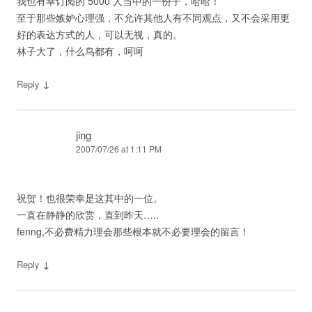
我也有幸订阅的 5000 人当中的一份子，哈哈！
至于那些嫉妒心理强，不允许其他人有不同观点，又不会采用更
好的表达方式的人，可以无视，真的。
林子大了，什么鸟都有，呵呵
↓
Reply
jing
2007/07/26 at 1:11 PM
祝贺！也很荣幸是这其中的一位。
一直在静静的欣赏，直到昨天…..
fenng,不必费精力理会那些根本就不必要理会的留言！
↓
Reply