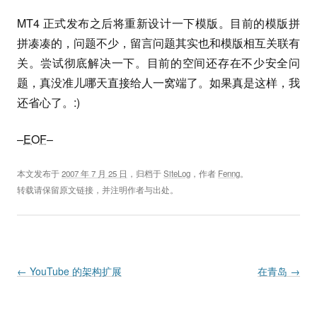
MT4 正式发布之后将重新设计一下模版。目前的模版拼
拼凑凑的，问题不少，留言问题其实也和模版相互关联有
关。尝试彻底解决一下。目前的空间还存在不少安全问
题，真没准儿哪天直接给人一窝端了。如果真是这样，我
还省心了。:)
–
EOF
–
本文发布于
2007 年 7 月 25 日
，归档于
SiteLog
，作者
Fenng
。
转载请保留原文链接，并注明作者与出处。
Post navigation
←
YouTube 的架构扩展
在青岛
→