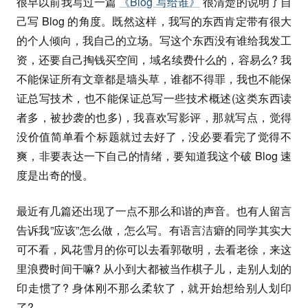
很早以前我写过一篇
《Blog 写给谁》
很清楚的说明了自
己写 Blog 的角度。既然这样，我写的东西肯定带有很大
的个人倾向，我自己的立场。写这个东西没有谁给我发工
资，还要自己掏钱买空间，域名续费什么的，容易么? 我
不能保证所有文章都是墙头草，谁都不得罪，我也不能保
证总写技术，也不能保证总写一些技术概述(这类东西读
者多，被抄袭的也多)，我喜欢写影评，那就写点，觉得
没价值简单看个标题就过去好了，没必要看完了觉得不
爽，非要表达一下自己的情绪，要知道我这个破 Blog 速
度是出奇的慢。
最近有几篇还出现了一点不那么和谐的声音。也有人留言
告诉我”应该”怎么做，怎么写。有语言洁癖的同学其实大
可不看，风花雪月的你可以去看郭敬明，去看老徐，来这
里浪费时间干嘛? 从小到大都被当作棋子儿，走别人划的
印走惯了? 身体刚不那么柔软了，就开始想给别人划印
了?