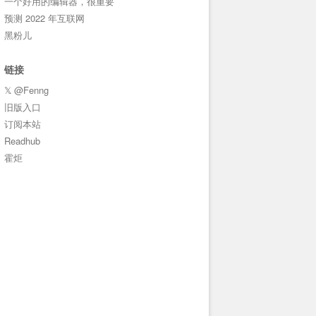
一个好用的编辑器，很重要
预测 2022 年互联网
黑粉儿
链接
𝕏 @Fenng
旧版入口
订阅本站
Readhub
霍炬