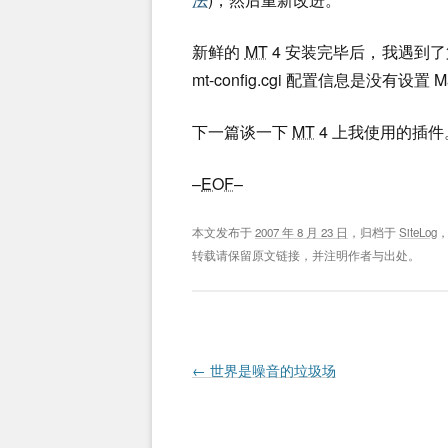
新鲜的
MT
4 安装完毕后，我遇到
mt-config.cgi 配置信息是没有设置 M
下一篇谈一下
MT
4 上我使用的插件
–
EOF
–
本文发布于
2007 年 8 月 23 日
，归档于
SiteLog
转载请保留原文链接，并注明作者与出处。
Post navigation
←
世界是噪音的垃圾场