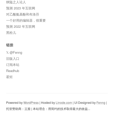
狹隘之人论人
预测 2023 年互联网
对乙酰氨基酚和布洛芬
一个好用的编辑器，很重要
预测 2022 年互联网
黑粉儿
链接
𝕏 @Fenng
旧版入口
订阅本站
Readhub
霍炬
Powered by
WordPress
| Hosted by
Linode.com
| UI Designed by
Fenng
|
托管赞助商：
豆瓣
| 本站理念：用简约的技术取得最大的收益...