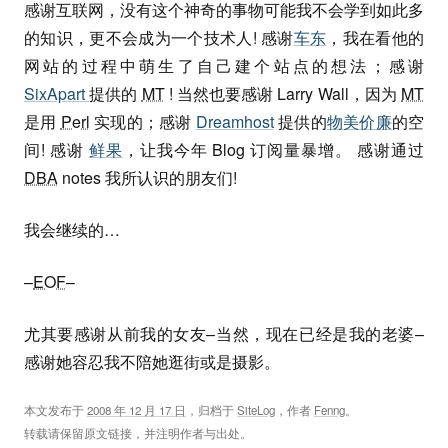
感谢互联网，没有这个神奇的事物可能我不会学到如此多
的知识，更不会成为一个技术人! 感谢
车东
，我在看他的
网站的过程中萌生了自己建个站点的想法；感谢
SixApart
提供的
MT
! 当然也要感谢 Larry Wall，因为
MT
是用
Perl
实现的；感谢
Dreamhost
提供的
物美价廉
的空
间! 感谢
鲜果
，让我今年 Blog 订阅量暴增。 感谢通过
DBA
notes 我所认识的朋友们!
我会继续的…
–
EOF
–
尤其要感谢从前我的女友–当然，现在已经是我的老婆–
感谢她容忍我不陪她逛街或是摄影。
本文发布于
2008 年 12 月 17 日
，归档于
SiteLog
，作者
Fenng
。
转载请保留原文链接，并注明作者与出处。