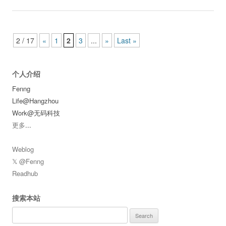
Post navigation
2 / 17
«
1
2
3
...
»
Last »
个人介绍
Fenng
Life@Hangzhou
Work@无码科技
更多
...
Weblog
𝕏 @Fenng
Readhub
搜索本站
Search
for: