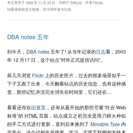
本文发布于
2009 年 11 月 25 日
，归档于
SiteLog
，作者
Fenng
。
转载请保留原文链接，并注明作者与出处。
DBA notes 五年
到今天，
DBA
notes
五年了! 从当年记录的
日志
看，2003
年 12 月17 日，这个站点”对外正式提供访问”。
前几天浏览
Flickr
上的历史照片，过去的很多场景似乎一
下子又跑了出来，今天翻看站点的历史信息，也有这种感
觉，那些记忆并没完全消失在时间里，它们还在…
看看还存在
旧首页
，还有从最开始的那些尽量”符合 Web
标准”的
HTML
页面，站点成立之初完全是用刀耕火种似
的手工方式进行更新，直到后来换到了
Movable Type
内
容平台。这个过程也是摸索、学习、实践互联网相关技术