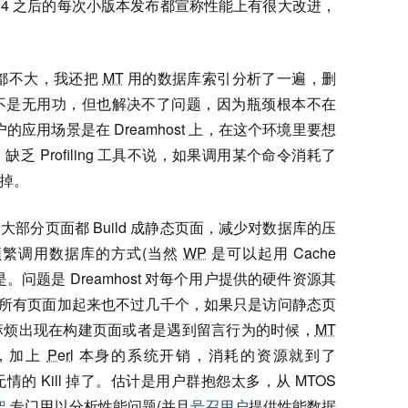
4 之后的每次小版本发布都宣称性能上有很大改进，
都不大，我还把
MT
用的数据库索引分析了一遍，删
不是无用功，但也解决不了问题，因为瓶颈根本不在
e 用户的应用场景是在 Dreamhost 上，在这个环境里要想
 Profiling 工具不说，如果调用某个命令消耗了
 掉。
部分页面都 Build 成静态页面，减少对数据库的压
s 频繁调用数据库的方式(当然
WP
是可以起用 Cache
问题是 Dreamhost 对每个用户提供的硬件资源其
我的所有页面加起来也不过几千个，如果只是访问静态页
麻烦出现在构建页面或者是遇到留言行为的时候，
MT
，加上
Perl
本身的系统开销，消耗的资源就到了
无情的 Kill 掉了。估计是用户群抱怨太多，从 MTOS
架
专门用以分析性能问题(并且
号召用户
提供性能数据