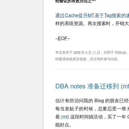
经验证的有效办法之一
通过Cache提升
MT
基于Tag搜索的
样的系统资源。再次搜索时，开销大
–
EOF
–
本文发布于
2008 年 4 月 11 日
，归档于
SiteLog
转载请保留原文链接，并注明作者与出处。
DBA notes 准备迁移到 (mt
估计有些访问我的 Blog 的朋友
每当发贴子的时候，总要忍受一堆
着
(mt)
这段时间搞活动，买了一年 Grid 
能好点。