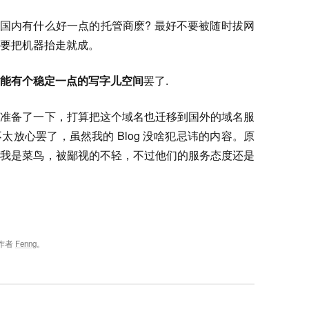
，国内有什么好一点的托管商麽? 最好不要被随时拔网
要把机器抬走就成。
能有个稳定一点的写字儿空间
罢了.
料准备了一下，打算把这个域名也迁移到国外的域名服
放心罢了，虽然我的 Blog 没啥犯忌讳的内容。原
面我是菜鸟，被鄙视的不轻，不过他们的服务态度还是
作者
Fenng
。