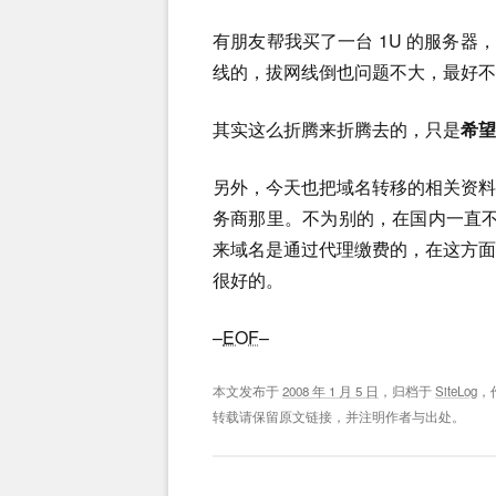
有朋友帮我买了一台 1U 的服务器
线的，拔网线倒也问题不大，最好不
其实这么折腾来折腾去的，只是
希望
另外，今天也把域名转移的相关资
务商那里。不为别的，在国内一直不太
来域名是通过代理缴费的，在这方
很好的。
–
EOF
–
本文发布于
2008 年 1 月 5 日
，归档于
SiteLog
，
转载请保留原文链接，并注明作者与出处。