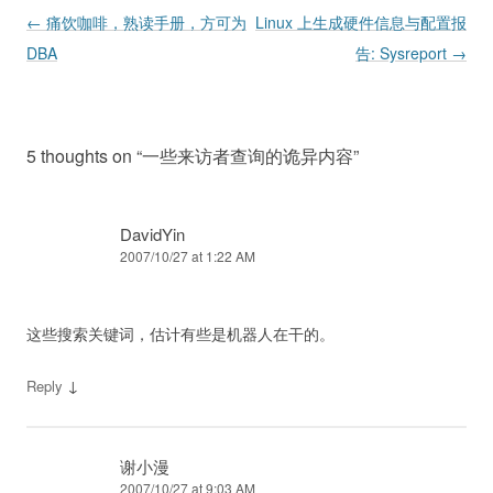
Post navigation
←
痛饮咖啡，熟读手册，方可为
Linux 上生成硬件信息与配置报
DBA
告: Sysreport
→
5 thoughts on “
一些来访者查询的诡异内容
”
DavidYin
2007/10/27 at 1:22 AM
这些搜索关键词，估计有些是机器人在干的。
↓
Reply
谢小漫
2007/10/27 at 9:03 AM