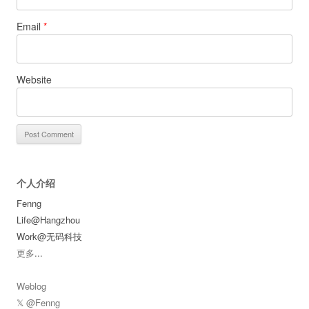
Email
*
Website
个人介绍
Fenng
Life@Hangzhou
Work@无码科技
更多
...
Weblog
𝕏 @Fenng