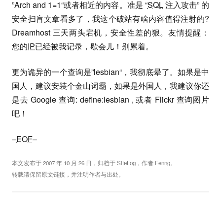
”Arch and 1=1“或者相近的内容。准是 “
SQL
注入攻击” 的
安全扫盲文章看多了，我这个破站有啥内容值得注射的?
Dreamhost 三天两头宕机，安全性差的狠。友情提醒：
您的
IP
已经被我记录，歇会儿！别累着。
更为诡异的一个查询是”lesbian“，我彻底晕了。如果是中
国人，建议安装个金山词霸，如果是外国人，我建议你还
是去 Google 查询: define:lesbian , 或者 Flickr 查询图片
吧！
–
EOF
–
本文发布于
2007 年 10 月 26 日
，归档于
SiteLog
，作者
Fenng
。
转载请保留原文链接，并注明作者与出处。