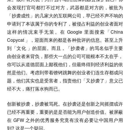
会发现打官司都打不过对方，武器都是对方的，被批为
「抄袭成性」的几家大的互联网公司，早已经不声不响的
申请到了本该属于你的专利了，被侵占利益的创业者面对
这样的情况束手无策。在 Google 里面搜索「China
Copycat 」，迎面而来的都是各种批评的信息。甚至上升
到「文化 」的层面。而且，「抄袭者」的骂名似乎主要
由创业者来背负，那些大一点的公司可能根本不太在乎，
你可以从道德层面上鄙视他们，但最终得到经济利益的依
然是他们。考虑到带着镣铐跳舞的创业者们连生存都成问
题，他们其实也是受害者，指责他们「又抄袭了」意义已
经不大，痛打落水狗而已。
创新被抄袭，抄袭被骂死。在抄袭还是创新之间摇摆或许
已经不再重要，重要的是是否能为用户创造价值。被屏蔽
在 GFW 之外的优秀服务究竟有没有必要让中国用户用
到? 这是一个疑问。