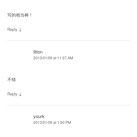
写的相当棒！
↓
Reply
litton
2013/01/09 at 11:37 AM
不错
↓
Reply
yourk
2013/01/09 at 1:50 PM