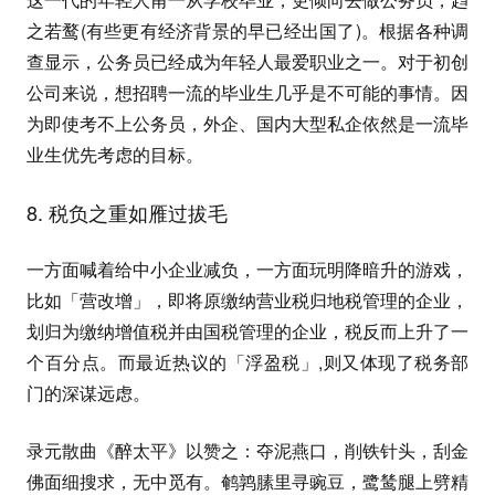
之若鹜(有些更有经济背景的早已经出国了)。根据各种调
查显示，公务员已经成为年轻人最爱职业之一。对于初创
公司来说，想招聘一流的毕业生几乎是不可能的事情。因
为即使考不上公务员，外企、国内大型私企依然是一流毕
业生优先考虑的目标。
8. 税负之重如雁过拔毛
一方面喊着给中小企业减负，一方面玩明降暗升的游戏，
比如「营改增」，即将原缴纳营业税归地税管理的企业，
划归为缴纳增值税并由国税管理的企业，税反而上升了一
个百分点。而最近热议的「浮盈税」,则又体现了税务部
门的深谋远虑。
录元散曲《醉太平》以赞之：夺泥燕口，削铁针头，刮金
佛面细搜求，无中觅有。鹌鹑膆里寻豌豆，鹭鸶腿上劈精