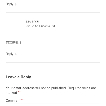
↓
Reply
zevangu
2013/11/14 at 4:34 PM
何其悲壮！
↓
Reply
Leave a Reply
Your email address will not be published.
Required fields are
marked
*
Comment
*