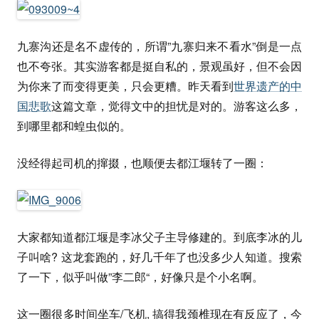
九寨沟还是名不虚传的，所谓”九寨归来不看水”倒是一点
也不夸张。其实游客都是挺自私的，景观虽好，但不会因
为你来了而变得更美，只会更糟。昨天看到
世界遗产的中
国悲歌
这篇文章，觉得文中的担忧是对的。游客这么多，
到哪里都和蝗虫似的。
没经得起司机的撺掇，也顺便去都江堰转了一圈：
大家都知道都江堰是李冰父子主导修建的。到底李冰的儿
子叫啥? 这龙套跑的，好几千年了也没多少人知道。搜索
了一下，似乎叫做”李二郎“，好像只是个小名啊。
这一圈很多时间坐车/飞机, 搞得我颈椎现在有反应了，今